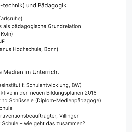
n(-technik) und Pädagogik
Karlsruhe)
is als pädagogische Grundrelation
 Köln)
NE
Alanus Hochschule, Bonn)
le Medien im Unterricht
sinstitut f. Schulentwicklung, BW)
ektive in den neuen Bildungsplänen 2016
 Bernd Schüssele (Diplom-Medienpädagoge)
chule
äventionsbeauftragter, Villingen
r Schule – wie geht das zusammen?