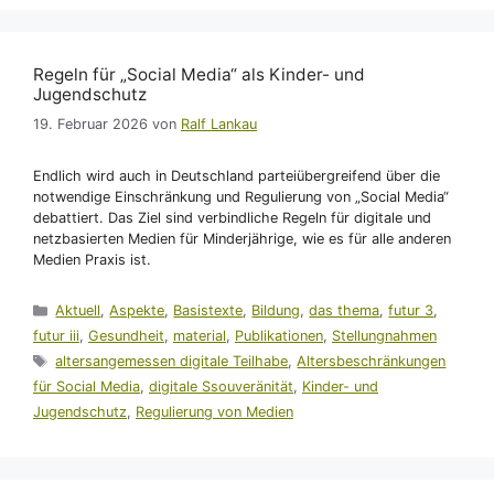
Regeln für „Social Media“ als Kinder- und
Jugendschutz
19. Februar 2026
von
Ralf Lankau
Endlich wird auch in Deutschland parteiübergreifend über die
notwendige Einschränkung und Regulierung von „Social Media“
debattiert. Das Ziel sind verbindliche Regeln für digitale und
netzbasierten Medien für Minderjährige, wie es für alle anderen
Medien Praxis ist.
Kategorien
Aktuell
,
Aspekte
,
Basistexte
,
Bildung
,
das thema
,
futur 3
,
futur iii
,
Gesundheit
,
material
,
Publikationen
,
Stellungnahmen
Schlagwörter
altersangemessen digitale Teilhabe
,
Altersbeschränkungen
für Social Media
,
digitale Ssouveränität
,
Kinder- und
Jugendschutz
,
Regulierung von Medien