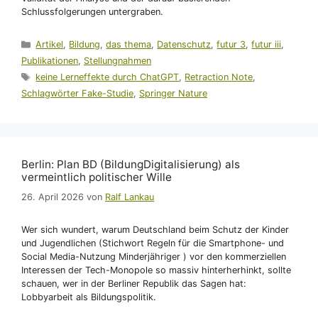
Schlussfolgerungen untergraben.
Kategorien
Artikel
,
Bildung
,
das thema
,
Datenschutz
,
futur 3
,
futur iii
,
Publikationen
,
Stellungnahmen
Schlagwörter
keine Lerneffekte durch ChatGPT
,
Retraction Note
,
Schlagwörter Fake-Studie
,
Springer Nature
Berlin: Plan BD (BildungDigitalisierung) als
vermeintlich politischer Wille
26. April 2026
von
Ralf Lankau
Wer sich wundert, warum Deutschland beim Schutz der Kinder
und Jugendlichen (Stichwort Regeln für die Smartphone- und
Social Media-Nutzung Minderjähriger ) vor den kommerziellen
Interessen der Tech-Monopole so massiv hinterherhinkt, sollte
schauen, wer in der Berliner Republik das Sagen hat:
Lobbyarbeit als Bildungspolitik.