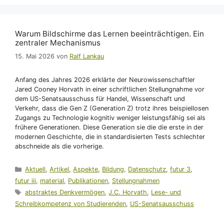
Warum Bildschirme das Lernen beeinträchtigen. Ein
zentraler Mechanismus
15. Mai 2026
von
Ralf Lankau
Anfang des Jahres 2026 erklärte der Neurowissenschaftler
Jared Cooney Horvath in einer schriftlichen Stellungnahme vor
dem US-Senatsausschuss für Handel, Wissenschaft und
Verkehr, dass die Gen Z (Generation Z) trotz ihres beispiellosen
Zugangs zu Technologie kognitiv weniger leistungsfähig sei als
frühere Generationen. Diese Generation sie die die erste in der
modernen Geschichte, die in standardisierten Tests schlechter
abschneide als die vorherige.
Kategorien
Aktuell
,
Artikel
,
Aspekte
,
Bildung
,
Datenschutz
,
futur 3
,
futur iii
,
material
,
Publikationen
,
Stellungnahmen
Schlagwörter
abstraktes Denkvermögen
,
J.C. Horvath
,
Lese- und
Schreibkompetenz von Studierenden
,
US-Senatsausschuss