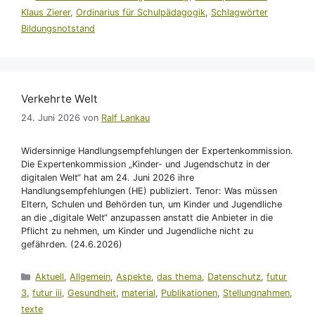
Klaus Zierer
,
Ordinarius für Schulpädagogik
,
Schlagwörter
Bildungsnotstand
Verkehrte Welt
24. Juni 2026
von
Ralf Lankau
Widersinnige Handlungsempfehlungen der Expertenkommission.
Die Expertenkommission „Kinder- und Jugendschutz in der
digitalen Welt“ hat am 24. Juni 2026 ihre
Handlungsempfehlungen (HE) publiziert. Tenor: Was müssen
Eltern, Schulen und Behörden tun, um Kinder und Jugendliche
an die „digitale Welt“ anzupassen anstatt die Anbieter in die
Pflicht zu nehmen, um Kinder und Jugendliche nicht zu
gefährden. (24.6.2026)
Kategorien
Aktuell
,
Allgemein
,
Aspekte
,
das thema
,
Datenschutz
,
futur
3
,
futur iii
,
Gesundheit
,
material
,
Publikationen
,
Stellungnahmen
,
texte