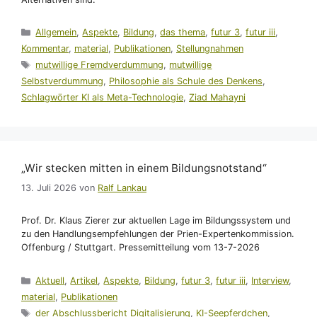
Kategorien
Allgemein
,
Aspekte
,
Bildung
,
das thema
,
futur 3
,
futur iii
,
Kommentar
,
material
,
Publikationen
,
Stellungnahmen
Schlagwörter
mutwillige Fremdverdummung
,
mutwillige
Selbstverdummung
,
Philosophie als Schule des Denkens
,
Schlagwörter KI als Meta-Technologie
,
Ziad Mahayni
„Wir stecken mitten in einem Bildungsnotstand“
13. Juli 2026
von
Ralf Lankau
Prof. Dr. Klaus Zierer zur aktuellen Lage im Bildungssystem und
zu den Handlungsempfehlungen der Prien-Expertenkommission.
Offenburg / Stuttgart. Pressemitteilung vom 13-7-2026
Kategorien
Aktuell
,
Artikel
,
Aspekte
,
Bildung
,
futur 3
,
futur iii
,
Interview
,
material
,
Publikationen
Schlagwörter
der Abschlussbericht Digitalisierung
,
KI-Seepferdchen
,