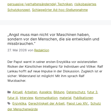
persuasive (verhaltensändernde) Techniken
,
risikobasiertes
Schutzkonzept
,
Schlagwörter Ad-hoc-Stellungnahme
„Angst muss man nicht vor Maschinen haben,
sondern vor den Menschen, die sie entwickeln und
missbrauchen.“
27. Mai 2026
von
Redaktion
Der Papst warnt in seiner ersten Enzyklika vor existenziellen
Risiken der Künstlichen Intelligenz für Individuen und Völker. Ralf
Lankau hofft auf neue Impulse in der Diskussion. Zugleich ist er
sicher: Widerstand ist möglich! Mit ihm sprach Ralf
Wurzbacher.
Kategorien
Aktuell
,
Arbeiten
,
Aspekte
,
Bildung
,
Datenschutz
,
futur 3
,
futur iii
,
Interview
,
Kommunikation
,
material
,
Publikationen
Schlagwörter
Enzyklika
,
Gerechtigkeit der Arbeit
,
Papst Leo XIV.
,
Schutz
der Menschenwürde