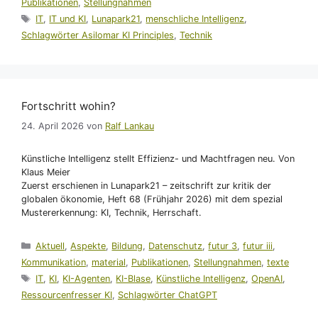
Publikationen
,
Stellungnahmen
Schlagwörter
IT
,
IT und KI
,
Lunapark21
,
menschliche Intelligenz
,
Schlagwörter Asilomar KI Principles
,
Technik
Fortschritt wohin?
24. April 2026
von
Ralf Lankau
Künstliche Intelligenz stellt Effizienz- und Machtfragen neu. Von
Klaus Meier
Zuerst erschienen in Lunapark21 – zeitschrift zur kritik der
globalen ökonomie, Heft 68 (Frühjahr 2026) mit dem spezial
Mustererkennung: KI, Technik, Herrschaft.
Kategorien
Aktuell
,
Aspekte
,
Bildung
,
Datenschutz
,
futur 3
,
futur iii
,
Kommunikation
,
material
,
Publikationen
,
Stellungnahmen
,
texte
Schlagwörter
IT
,
KI
,
KI-Agenten
,
KI-Blase
,
Künstliche Intelligenz
,
OpenAI
,
Ressourcenfresser KI
,
Schlagwörter ChatGPT