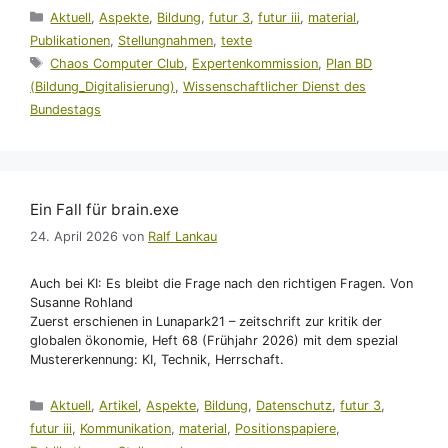
Kategorien
Aktuell
,
Aspekte
,
Bildung
,
futur 3
,
futur iii
,
material
,
Publikationen
,
Stellungnahmen
,
texte
Schlagwörter
Chaos Computer Club
,
Expertenkommission
,
Plan BD
(Bildung_Digitalisierung)
,
Wissenschaftlicher Dienst des
Bundestags
Ein Fall für brain.exe
24. April 2026
von
Ralf Lankau
Auch bei KI: Es bleibt die Frage nach den richtigen Fragen. Von
Susanne Rohland
Zuerst erschienen in Lunapark21 – zeitschrift zur kritik der
globalen ökonomie, Heft 68 (Frühjahr 2026) mit dem spezial
Mustererkennung: KI, Technik, Herrschaft.
Kategorien
Aktuell
,
Artikel
,
Aspekte
,
Bildung
,
Datenschutz
,
futur 3
,
futur iii
,
Kommunikation
,
material
,
Positionspapiere
,