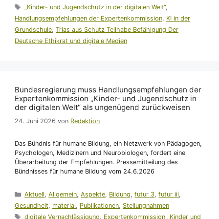
Schlagwörter
„Kinder- und Jugendschutz in der digitalen Welt“
,
Handlungsempfehlungen der Expertenkommission
,
KI in der
Grundschule
,
Trias aus Schutz Teilhabe Befähigung Der
Deutsche Ethikrat und digitale Medien
Bundesregierung muss Handlungsempfehlungen der
Expertenkommission „Kinder- und Jugendschutz in
der digitalen Welt“ als ungenügend zurückweisen
24. Juni 2026
von
Redaktion
Das Bündnis für humane Bildung, ein Netzwerk von Pädagogen,
Psychologen, Medizinern und Neurobiologen, fordert eine
Überarbeitung der Empfehlungen. Pressemitteilung des
Bündnisses für humane Bildung vom 24.6.2026
Kategorien
Aktuell
,
Allgemein
,
Aspekte
,
Bildung
,
futur 3
,
futur iii
,
Gesundheit
,
material
,
Publikationen
,
Stellungnahmen
Schlagwörter
digitale Vernachlässigung
,
Expertenkommission „Kinder und