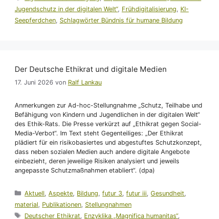
Jugendschutz in der digitalen Welt“
,
Frühdigitalisierung
,
KI-
Seepferdchen
,
Schlagwörter Bündnis für humane Bildung
Der Deutsche Ethikrat und digitale Medien
17. Juni 2026
von
Ralf Lankau
Anmerkungen zur Ad-hoc-Stellungnahme „Schutz, Teilhabe und
Befähigung von Kindern und Jugendlichen in der digitalen Welt“
des Ethik-Rats. Die Presse verkürzt auf „Ethikrat gegen Social-
Media-Verbot“. Im Text steht Gegenteiliges: „Der Ethikrat
plädiert für ein risikobasiertes und abgestuftes Schutzkonzept,
dass neben sozialen Medien auch andere digitale Angebote
einbezieht, deren jeweilige Risiken analysiert und jeweils
angepasste Schutzmaßnahmen etabliert“. (dpa)
Kategorien
Aktuell
,
Aspekte
,
Bildung
,
futur 3
,
futur iii
,
Gesundheit
,
material
,
Publikationen
,
Stellungnahmen
Schlagwörter
Deutscher Ethikrat
,
Enzyklika „Magnifica humanitas“
,