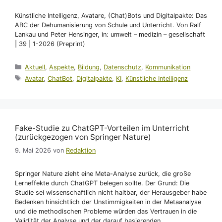
Künstliche Intelligenz, Avatare, (Chat)Bots und Digitalpakte: Das
ABC der Dehumanisierung von Schule und Unterricht. Von Ralf
Lankau und Peter Hensinger, in: umwelt – medizin – gesellschaft
| 39 | 1-2026 (Preprint)
Kategorien
Aktuell
,
Aspekte
,
Bildung
,
Datenschutz
,
Kommunikation
Schlagwörter
Avatar
,
ChatBot
,
Digitalpakte
,
KI
,
Künstliche Intelligenz
Fake-Studie zu ChatGPT-Vorteilen im Unterricht
(zurückgezogen von Springer Nature)
9. Mai 2026
von
Redaktion
Springer Nature zieht eine Meta-Analyse zurück, die große
Lerneffekte durch ChatGPT belegen sollte. Der Grund: Die
Studie sei wissenschaftlich nicht haltbar, der Herausgeber habe
Bedenken hinsichtlich der Unstimmigkeiten in der Metaanalyse
und die methodischen Probleme würden das Vertrauen in die
Validität der Analyse und der darauf basierenden