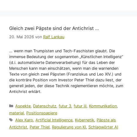
Gleich zwei Päpste sind der Antichrist …
20. Mai 2026
von
Ralf Lankau
… wenn man Trumpisten und Tech-Faschisten glaubt. Die
immense Bedeutung der sogenannten „Künstlichen Intelligenz“
(d.i. automatisierte Datenverarbeitung) für das Leben der
Menschen kann man einschätzen, wenn man die warnenden
Texte von gleich zwei Päpsten (Franziskus und Leo XIV.) und
die konträre Position vom Investor Peter Thiel dazu liest, der
generell jeden, der diese Technik reglementieren möchte, zum
Antichrist erklärt.
Kategorien
Aspekte
,
Datenschutz
,
futur 3
,
futur iii
,
Kommunikation
,
material
,
Positionspapiere
Schlagwörter
Alex Karp
,
Artificial Intelligence
,
Kybernetik
,
Päpste als
Antichrist
,
Peter Thiel
,
Regulierung von KI
,
Schlagwörter AI