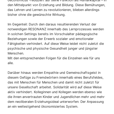
oeconomicus -reduziert auf seine Funktion als Humankapital – in
den Mittelpunkt von Erziehung und Bildung. Diese Bemühungen,
das Lehren und Lernen zu revolutionieren, blieben allerdings
bisher ohne die gewünschte Wirkung.
Im Gegenteil: Durch den daraus resultierenden Verlust der
notwendigen RESONANZ innerhalb des Lernprozesses werden
in solchen Settings bereits im Vorschulalter pädagogische
Beziehungen sowie der Erwerb sozialer und emotionaler
Fähigkeiten verhindert. Auf diese Weise leidet nicht zuletzt die
psychische und physische Gesundheit junger und jüngster
Menschen.
Mit den entsprechenden Folgen für die Einzelnen wie für uns
alle.
Darüber hinaus werden Empathie und Gemeinschaftsgeist in
diesem Gefüge zu Fremdwörtern innerhalb eines Berufsfeldes,
das mit Menschen für Menschen und damit nicht zuletzt für
unsere Gesellschaft arbeitet. Solidarität wird auf diese Weise
aktiv verhindert. Kolleginnen und Kollegen werden ebenso wie
die ihnen anvertrauten Kinder und Jugendlichen mehr und mehr
dem neoliberalen Erziehungsideal unterworfen: Der Anpassung
an ein weitestgehend ökonomisiertes System.