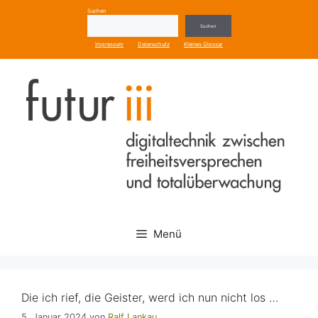
Zum
Suchen
Inhalt
Suchen
springen
Impressum
Datenschutz
Kleines Glossar
Menü
Die ich rief, die Geister, werd ich nun nicht los …
5. Januar 2024
von
Ralf Lankau