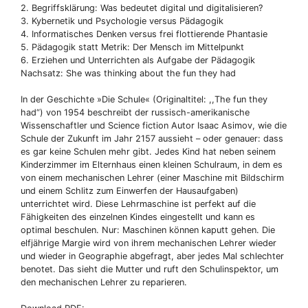
2. Begriffsklärung: Was bedeutet digital und digitalisieren?
3. Kybernetik und Psychologie versus Pädagogik
4. Informatisches Denken versus frei flottierende Phantasie
5. Pädagogik statt Metrik: Der Mensch im Mittelpunkt
6. Erziehen und Unterrichten als Aufgabe der Pädagogik
Nachsatz: She was thinking about the fun they had
In der Geschichte »Die Schule« (Originaltitel: ,,The fun they
had“) von 1954 beschreibt der russisch-amerikanische
Wissenschaftler und Science fiction Autor Isaac Asimov, wie die
Schule der Zukunft im Jahr 2157 aussieht – oder genauer: dass
es gar keine Schulen mehr gibt. Jedes Kind hat neben seinem
Kinderzimmer im Elternhaus einen kleinen Schulraum, in dem es
von einem mechanischen Lehrer (einer Maschine mit Bildschirm
und einem Schlitz zum Einwerfen der Hausaufgaben)
unterrichtet wird. Diese Lehrmaschine ist perfekt auf die
Fähigkeiten des einzelnen Kindes eingestellt und kann es
optimal beschulen. Nur: Maschinen können kaputt gehen. Die
elfjährige Margie wird von ihrem mechanischen Lehrer wieder
und wieder in Geographie abgefragt, aber jedes Mal schlechter
benotet. Das sieht die Mutter und ruft den Schulinspektor, um
den mechanischen Lehrer zu reparieren.