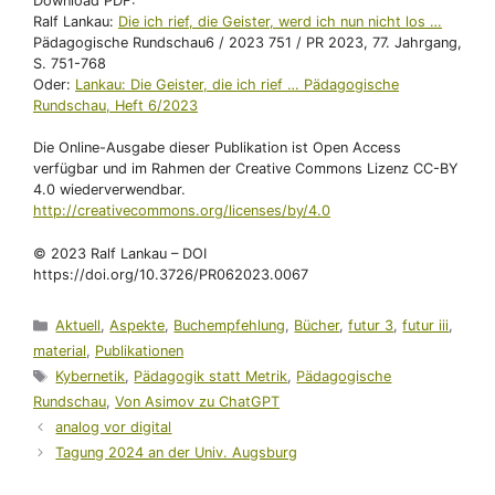
Download PDF:
Ralf Lankau:
Die ich rief, die Geister, werd ich nun nicht los …
Pädagogische Rundschau6 / 2023 751 / PR 2023, 77. Jahrgang,
S. 751-768
Oder:
Lankau: Die Geister, die ich rief … Pädagogische
Rundschau, Heft 6/2023
Die Online-Ausgabe dieser Publikation ist Open Access
verfügbar und im Rahmen der Creative Commons Lizenz CC-BY
4.0 wiederverwendbar.
http://creativecommons.org/licenses/by/4.0
© 2023 Ralf Lankau – DOI
https://doi.org/10.3726/PR062023.0067
Kategorien
Aktuell
,
Aspekte
,
Buchempfehlung
,
Bücher
,
futur 3
,
futur iii
,
material
,
Publikationen
Schlagwörter
Kybernetik
,
Pädagogik statt Metrik
,
Pädagogische
Rundschau
,
Von Asimov zu ChatGPT
analog vor digital
Tagung 2024 an der Univ. Augsburg