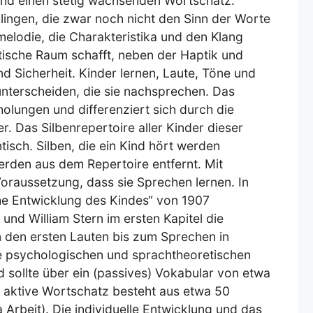
nd einen stetig wachsenden Wortschatz.
ingen, die zwar noch nicht den Sinn der Worte
melodie, die Charakteristika und den Klang
ische Raum schafft, neben der Haptik und
 Sicherheit. Kinder lernen, Laute, Töne und
 unterscheiden, die sie nachsprechen. Das
olungen und differenziert sich durch die
. Das Silbenrepertoire aller Kinder dieser
ntisch. Silben, die ein Kind hört werden
 werden aus dem Repertoire entfernt. Mit
Voraussetzung, dass sie Sprechen lernen. In
he Entwicklung des Kindes“ von 1907
und William Stern im ersten Kapitel die
 den ersten Lauten bis zum Sprechen in
e psychologischen und sprachtheoretischen
d sollte über ein (passives) Vokabular von etwa
 aktive Wortschatz besteht aus etwa 50
rbeit). Die individuelle Entwicklung und das