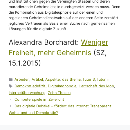
und Institutionen gegen die Vereinigten Staaten und deren
marodierende Geheimdienste durchgesetzt werden muss. Denn
die Kombination aus Digitaleuphorie auf der einen und
regellosem Geheimndienstwahn auf der anderen Seite zerstört
jegliches Vertrauen als Basis einer Suche nach gemeinsamen
Lösungen für die digitale Zukunft.
Alexandra Borchardt:
Weniger
Freiheit, mehr Geheimnis
(SZ,
15.1.2015)
Kategorien
Arbeiten
,
Artikel
,
Aspekte
,
das thema
,
futur 3
,
futur iii
Schlagwörter
Demokratiedefizit
,
Digitalmonopole
,
Herrschaft des Mob
,
Internetüberwachung
,
Zehn Thesen
Computerspiele im Zwielicht
Das digitale Debakel – fördert das Internet Transparenz,
Wohlstand und Demokratie?