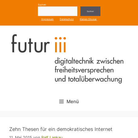
Zum
Suchen
Inhalt
Suchen
springen
Impressum
Datenschutz
Kleines Glossar
Menü
Zehn Thesen für ein demokratisches Internet
11. Mai 2015
von
Ralf Lankau