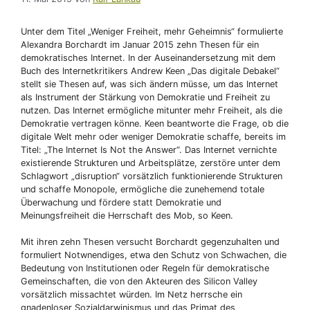
Unter dem Titel „Weniger Freiheit, mehr Geheimnis“ formulierte
Alexandra Borchardt im Januar 2015 zehn Thesen für ein
demokratisches Internet. In der Auseinandersetzung mit dem
Buch des Internetkritikers Andrew Keen „Das digitale Debakel“
stellt sie Thesen auf, was sich ändern müsse, um das Internet
als Instrument der Stärkung von Demokratie und Freiheit zu
nutzen. Das Internet ermögliche mitunter mehr Freiheit, als die
Demokratie vertragen könne. Keen beantworte die Frage, ob die
digitale Welt mehr oder weniger Demokratie schaffe, bereits im
Titel: „The Internet Is Not the Answer“. Das Internet vernichte
existierende Strukturen und Arbeitsplätze, zerstöre unter dem
Schlagwort „disruption“ vorsätzlich funktionierende Strukturen
und schaffe Monopole, ermögliche die zunehemend totale
Überwachung und fördere statt Demokratie und
Meinungsfreiheit die Herrschaft des Mob, so Keen.
Mit ihren zehn Thesen versucht Borchardt gegenzuhalten und
formuliert Notwnendiges, etwa den Schutz von Schwachen, die
Bedeutung von Institutionen oder Regeln für demokratische
Gemeinschaften, die von den Akteuren des Silicon Valley
vorsätzlich missachtet würden. Im Netz herrsche ein
gnadenloser Sozialdarwinismus und das Primat des