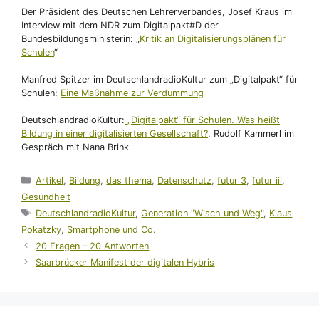
Der Präsident des Deutschen Lehrerverbandes, Josef Kraus im
Interview mit dem NDR zum Digitalpakt#D der
Bundesbildungsministerin: „
Kritik an Digitalisierungsplänen für
Schulen
“
Manfred Spitzer im DeutschlandradioKultur zum „Digitalpakt“ für
Schulen:
Eine Maßnahme zur Verdummung
DeutschlandradioKultur:
„Digitalpakt“ für Schulen. Was heißt
Bildung in einer digitalisierten Gesellschaft?
, Rudolf Kammerl im
Gespräch mit Nana Brink
Kategorien
Artikel
,
Bildung
,
das thema
,
Datenschutz
,
futur 3
,
futur iii
,
Gesundheit
Schlagwörter
DeutschlandradioKultur
,
Generation "Wisch und Weg"
,
Klaus
Pokatzky
,
Smartphone und Co.
20 Fragen – 20 Antworten
Saarbrücker Manifest der digitalen Hybris