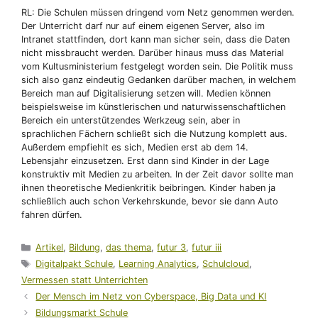
RL: Die Schulen müssen dringend vom Netz genommen werden.
Der Unterricht darf nur auf einem eigenen Server, also im
Intranet stattfinden, dort kann man sicher sein, dass die Daten
nicht missbraucht werden. Darüber hinaus muss das Material
vom Kultusministerium festgelegt worden sein. Die Politik muss
sich also ganz eindeutig Gedanken darüber machen, in welchem
Bereich man auf Digitalisierung setzen will. Medien können
beispielsweise im künstlerischen und naturwissenschaftlichen
Bereich ein unterstützendes Werkzeug sein, aber in
sprachlichen Fächern schließt sich die Nutzung komplett aus.
Außerdem empfiehlt es sich, Medien erst ab dem 14.
Lebensjahr einzusetzen. Erst dann sind Kinder in der Lage
konstruktiv mit Medien zu arbeiten. In der Zeit davor sollte man
ihnen theoretische Medienkritik beibringen. Kinder haben ja
schließlich auch schon Verkehrskunde, bevor sie dann Auto
fahren dürfen.
Kategorien
Artikel
,
Bildung
,
das thema
,
futur 3
,
futur iii
Schlagwörter
Digitalpakt Schule
,
Learning Analytics
,
Schulcloud
,
Vermessen statt Unterrichten
Der Mensch im Netz von Cyberspace, Big Data und KI
Bildungsmarkt Schule