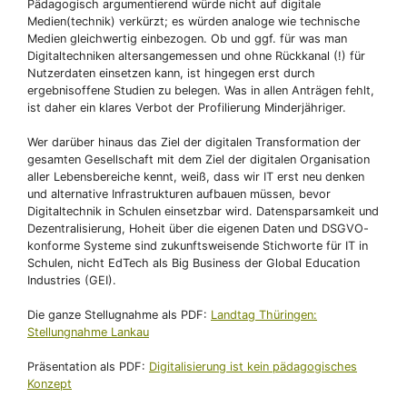
Pädagogisch argumentierend würde nicht auf digitale
Medien(technik) verkürzt; es würden analoge wie technische
Medien gleichwertig einbezogen. Ob und ggf. für was man
Digitaltechniken altersangemessen und ohne Rückkanal (!) für
Nutzerdaten einsetzen kann, ist hingegen erst durch
ergebnisoffene Studien zu belegen. Was in allen Anträgen fehlt,
ist daher ein klares Verbot der Profilierung Minderjähriger.
Wer darüber hinaus das Ziel der digitalen Transformation der
gesamten Gesellschaft mit dem Ziel der digitalen Organisation
aller Lebensbereiche kennt, weiß, dass wir IT erst neu denken
und alternative Infrastrukturen aufbauen müssen, bevor
Digitaltechnik in Schulen einsetzbar wird. Datensparsamkeit und
Dezentralisierung, Hoheit über die eigenen Daten und DSGVO-
konforme Systeme sind zukunftsweisende Stichworte für IT in
Schulen, nicht EdTech als Big Business der Global Education
Industries (GEI).
Die ganze Stellugnahme als PDF:
Landtag Thüringen:
Stellungnahme Lankau
Präsentation als PDF:
Digitalisierung ist kein pädagogisches
Konzept