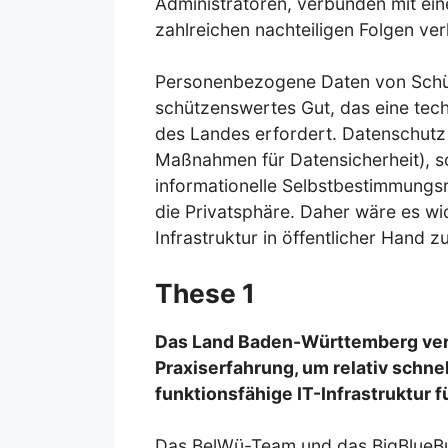
Administratoren, verbunden mit ein
zahlreichen nachteiligen Folgen ve
Personenbezogene Daten von Schül
schützenswertes Gut, das eine techn
des Landes erfordert. Datenschutz 
Maßnahmen für Datensicherheit), s
informationelle Selbstbestimmungsr
die Privatsphäre. Daher wäre es wic
Infrastruktur in öffentlicher Hand z
These 1
Das Land Baden-Württemberg ver
Praxiserfahrung, um relativ schne
funktionsfähige IT-Infrastruktur f
Das BelWü-Team und das BigBlueBu