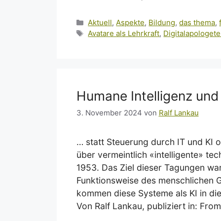
Kategorien
Aktuell
,
Aspekte
,
Bildung
,
das thema
,
Schlagwörter
Avatare als Lehrkraft
,
Digitalapologet
Humane Intelligenz un
3. November 2024
von
Ralf Lankau
… statt Steuerung durch IT und KI
über vermeintlich «intelligente» t
1953. Das Ziel dieser Tagungen war
Funktionsweise des menschlichen G
kommen diese Systeme als KI in die
Von Ralf Lankau, publiziert in: F