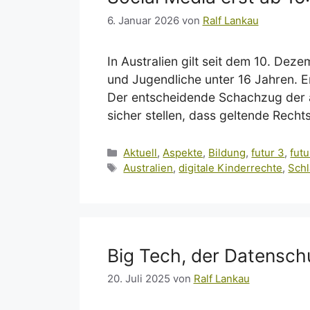
6. Januar 2026
von
Ralf Lankau
In Australien gilt seit dem 10. De
und Jugendliche unter 16 Jahren. E
Der entscheidende Schachzug der au
sicher stellen, dass geltende Rech
Kategorien
Aktuell
,
Aspekte
,
Bildung
,
futur 3
,
futur
Schlagwörter
Australien
,
digitale Kinderrechte
,
Schl
Big Tech, der Datensch
20. Juli 2025
von
Ralf Lankau