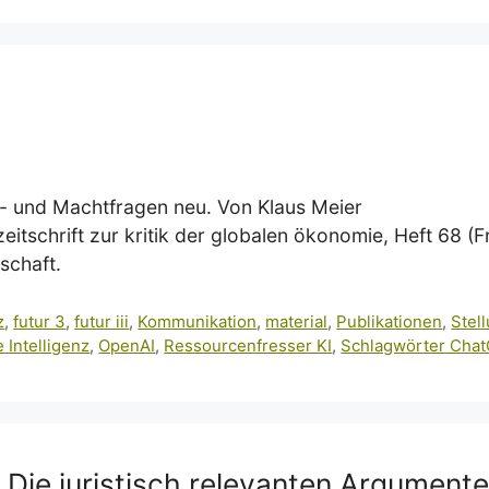
enz- und Machtfragen neu. Von Klaus Meier
eitschrift zur kritik der globalen ökonomie, Heft 68 (
schaft.
z
,
futur 3
,
futur iii
,
Kommunikation
,
material
,
Publikationen
,
Stel
 Intelligenz
,
OpenAI
,
Ressourcenfresser KI
,
Schlagwörter Cha
: Die juristisch relevanten Argumente