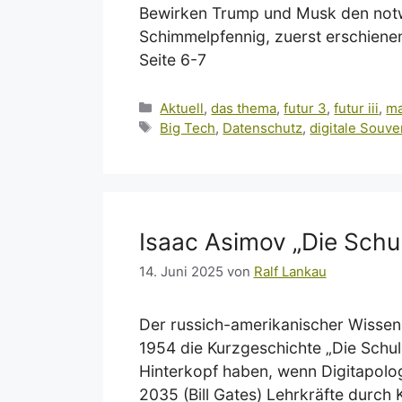
Bewirken Trump und Musk den notw
Schimmelpfennig, zuerst erschienen
Seite 6-7
Kategorien
Aktuell
,
das thema
,
futur 3
,
futur iii
,
ma
Schlagwörter
Big Tech
,
Datenschutz
,
digitale Souve
Isaac Asimov „Die Schu
14. Juni 2025
von
Ralf Lankau
Der russich-amerikanischer Wissens
1954 die Kurzgeschichte „Die Schule
Hinterkopf haben, wenn Digitapolo
2035 (Bill Gates) Lehrkräfte durch 