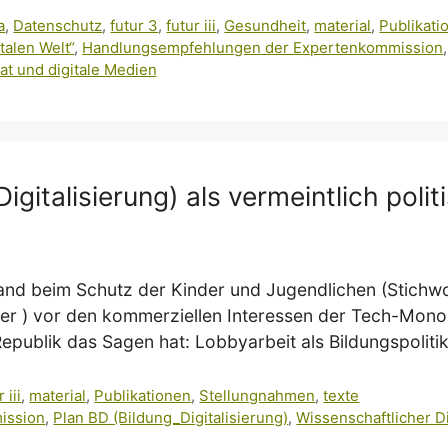
a
,
Datenschutz
,
futur 3
,
futur iii
,
Gesundheit
,
material
,
Publikati
talen Welt“
,
Handlungsempfehlungen der Expertenkommission
at und digitale Medien
igitalisierung) als vermeintlich polit
nd beim Schutz der Kinder und Jugendlichen (Stichwo
er ) vor den kommerziellen Interessen der Tech-Monop
Republik das Sagen hat: Lobbyarbeit als Bildungspolitik
 iii
,
material
,
Publikationen
,
Stellungnahmen
,
texte
ission
,
Plan BD (Bildung_Digitalisierung)
,
Wissenschaftlicher D