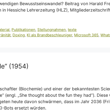
endigen Bewusstseinswandel? Beitrag von Harald Fre
 in Hessiche Lehrerzeitung (HLZ), Mitgliederzeitschri
terial
,
Publikationen
,
Stellungnahmen
,
texte
ränität
,
Doxing
,
KI als Brandbeschleuniger
,
Microsoft 365
,
What
le“ (1954)
chaftler (Biochemie) und einer der bekanntesten Scienc
“ (engl. „She thought about the fun they had“). Diese
geten heute davon schwärmen, dass im Jahr 2036 (Frit
KI-Bots ersetzt würden.