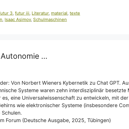
futur 3
,
futur iii
,
Literatur
,
material
,
texte
en
,
Isaac Asimov
,
Schulmaschinen
d Autonomie …
 oder: Von Norbert Wieners Kybernetik zu Chat GPT. A
echnische Systeme waren zehn interdisziplinär besetzt
 es, eine Universalwissenschaft zu entwickeln, mit de
ehirns wie elektronischer Systeme (insbesondere Com
 Schulen.
romm Forum (Deutsche Ausgabe, 2025, Tübingen)