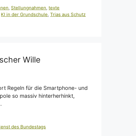
onen
,
Stellungnahmen
,
texte
,
KI in der Grundschule
,
Trias aus Schutz
ischer Wille
rt Regeln für die Smartphone- und
ole so massiv hinterherhinkt,
.
ienst des Bundestags