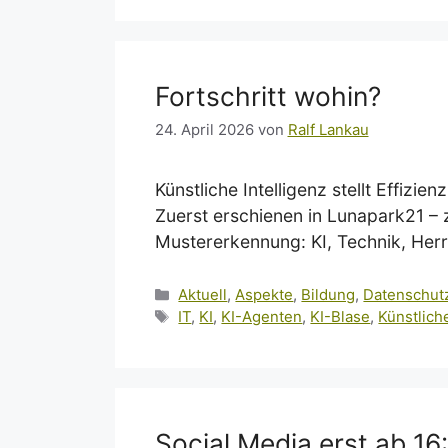
Fortschritt wohin?
24. April 2026
von
Ralf Lankau
Künstliche Intelligenz stellt Effizi
Zuerst erschienen in Lunapark21 – z
Mustererkennung: KI, Technik, Herr
Kategorien
Aktuell
,
Aspekte
,
Bildung
,
Datenschut
Schlagwörter
IT
,
KI
,
KI-Agenten
,
KI-Blase
,
Künstliche
Social Media erst ab 16