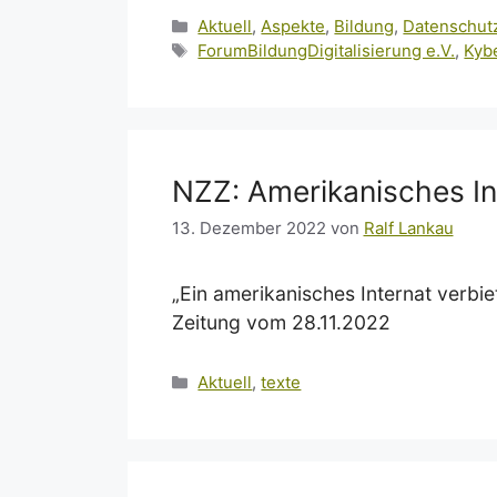
Kategorien
Aktuell
,
Aspekte
,
Bildung
,
Datenschut
Schlagwörter
ForumBildungDigitalisierung e.V.
,
Kyb
NZZ: Amerikanisches In
13. Dezember 2022
von
Ralf Lankau
„Ein amerikanisches Internat verbie
Zeitung vom 28.11.2022
Kategorien
Aktuell
,
texte