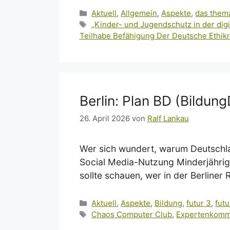
Kategorien
Aktuell
,
Allgemein
,
Aspekte
,
das them
Schlagwörter
„Kinder- und Jugendschutz in der digi
Teilhabe Befähigung Der Deutsche Ethikr
Berlin: Plan BD (BildungD
26. April 2026
von
Ralf Lankau
Wer sich wundert, warum Deutschla
Social Media-Nutzung Minderjährig
sollte schauen, wer in der Berliner 
Kategorien
Aktuell
,
Aspekte
,
Bildung
,
futur 3
,
futur
Schlagwörter
Chaos Computer Club
,
Expertenkomm