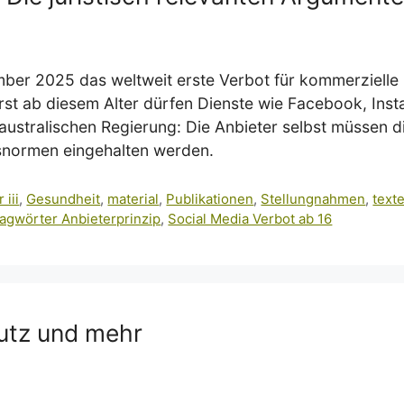
zember 2025 das weltweit erste Verbot für kommerziell
rst ab diesem Alter dürfen Dienste wie Facebook, Inst
stralischen Regierung: Die Anbieter selbst müssen di
tsnormen eingehalten werden.
 iii
,
Gesundheit
,
material
,
Publikationen
,
Stellungnahmen
,
text
agwörter Anbieterprinzip
,
Social Media Verbot ab 16
utz und mehr