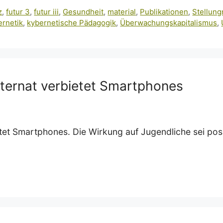
z
,
futur 3
,
futur iii
,
Gesundheit
,
material
,
Publikationen
,
Stellun
ernetik
,
kybernetische Pädagogik
,
Überwachungskapitalismus
,
ternat verbietet Smartphones
tet Smartphones. Die Wirkung auf Jugendliche sei posit