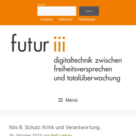
Zum
Suchen
Inhalt
Suchen
springen
Impressum
Datenschutz
Kleines Glossar
Menü
Nils B. Schulz: Kritik und Verantwortung.
19. Oktober 2023
von
Ralf Lankau