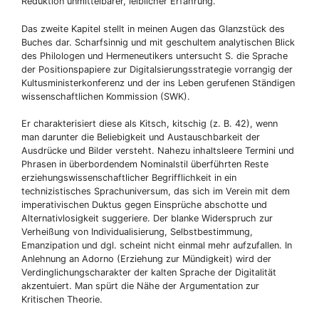
Reduktion unmittelbarer, leiblicher Erfahrung.
Das zweite Kapitel stellt in meinen Augen das Glanzstück des
Buches dar. Scharfsinnig und mit geschultem analytischen Blick
des Philologen und Hermeneutikers untersucht S. die Sprache
der Positionspapiere zur Digitalsierungsstrategie vorrangig der
Kultusministerkonferenz und der ins Leben gerufenen Ständigen
wissenschaftlichen Kommission (SWK).
Er charakterisiert diese als Kitsch, kitschig (z. B. 42), wenn
man darunter die Beliebigkeit und Austauschbarkeit der
Ausdrücke und Bilder versteht. Nahezu inhaltsleere Termini und
Phrasen in überbordendem Nominalstil überführten Reste
erziehungswissenschaftlicher Begrifflichkeit in ein
technizistisches Sprachuniversum, das sich im Verein mit dem
imperativischen Duktus gegen Einsprüche abschotte und
Alternativlosigkeit suggeriere. Der blanke Widerspruch zur
Verheißung von Individualisierung, Selbstbestimmung,
Emanzipation und dgl. scheint nicht einmal mehr aufzufallen. In
Anlehnung an Adorno (Erziehung zur Mündigkeit) wird der
Verdinglichungscharakter der kalten Sprache der Digitalität
akzentuiert. Man spürt die Nähe der Argumentation zur
Kritischen Theorie.