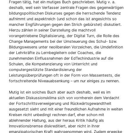
Fragen tätig, hat ein mutiges Buch geschrieben. Mutig v. a.
deshalb, weil sein Verfasser zentrale Fragen des gegenwärtigen
bildungspolitischen Diskurses gegen die herrschende Tendenz
aufnimmt und aspektreich (und schon das ist angesichts so
mancher Engführungen gegen den Strich gebürstet) diskutiert.
Hierzu zählen in seiner Darstellung die machtvoll
vorangetriebene Digitalisierung, der Digital Turn, die Rolle des
Change Managements bei der Umsteuerung des Schul- bzw.
Bildungswesens unter neoliberalen Vorzeichen, die Umdefinition
der Lehrkräfte zu Lernbegleitern oder Coaches, die
zunehmenden Einflussnahmen der EdTechindustrie auf die
Schulen, die Kompetenzierung von Unterricht und
computergestützte Standardisierung der
Leistungsüberprüfungen oft in der Form von Massentests, die
fortschreitende Niveauabsenkung – um nur einiges zu nennen.
Mutig ist ein solches Buch aber auch deshalb, weil es im
aktuellen Diskussionsklima sich von vornherein dem Verdacht
der Fortschrittsverweigerung und Rückwärtsgewandtheit
ausgesetzt sieht und mit einer freundlichen Aufnahme in weiten
Kreisen nicht unbedingt rechnen darf, eher schon mit
ablehnender Haltung, aus der heraus Kritik häufig als
Innovationsbremse diskreditiert, aber nicht in ihrer
emanzipatorischen Kraft wahrgenommen wird. Zudem erwecke