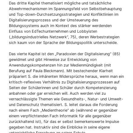
Das dritte Kapitel thematisiert mögliche und tatsächliche
Abwehrmechanismen im Spannungsfeld von Selbstbehauptung
und Top-down-Durchsetzungsstrategien und Konfliktlinien im
Digitalisierungsprozess und der Umsteuerung des
Bildungssystems auch im Kontext des stärker werdenden
Einfluss von EdTechunternehmen und Lobbyisten
(„bildungsindustrielles Netzwerk“, 75), deren Werbestrategien
sich kaum von der Sprache der Bildungspolitik unterscheide.
Das vierte Kapitel ist den „Paradoxien der Digitalisierung“ (85)
gewidmet und gibt Hinweise zur Entwicklung von
Anwendungskompetenzen hin zur Medienmündigkeit (mit
Berufung auf Paula Bleckmann). Mit bestechender Klarheit
präpariert S. die inhärenten Widersprüche heraus, wenn man ein
kritisch-reflexives Verhältnis zu Digitalisierungsprozessen auf
Seiten der Schülerinnen und Schüler durch Kompetenzierung
anbahnen oder gar erreichen will. Auch werden viel zu
vernachlässigte Themen wie Gesundheits-, Natur- und Umwelt-
und Datenschutz thematisiert. S. leitet daraus die Forderung
nach einem Fach „Medientheorie“ ab (während er gegenüber
einem verpflichtenden Fach Informatik für alle gegenüber
zurückhaltend ist), für das er selbst bemerkenswerte Impulse
gegeben hat. Instruktiv sind die Einblicke in seine eigene
unterrichtliche Erprobung an seiner Schule.