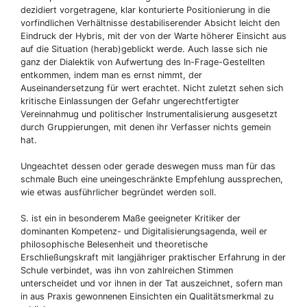
dezidiert vorgetragene, klar konturierte Positionierung in die
vorfindlichen Verhältnisse destabiliserender Absicht leicht den
Eindruck der Hybris, mit der von der Warte höherer Einsicht aus
auf die Situation (herab)geblickt werde. Auch lasse sich nie
ganz der Dialektik von Aufwertung des In-Frage-Gestellten
entkommen, indem man es ernst nimmt, der
Auseinandersetzung für wert erachtet. Nicht zuletzt sehen sich
kritische Einlassungen der Gefahr ungerechtfertigter
Vereinnahmug und politischer Instrumentalisierung ausgesetzt
durch Gruppierungen, mit denen ihr Verfasser nichts gemein
hat.
Ungeachtet dessen oder gerade deswegen muss man für das
schmale Buch eine uneingeschränkte Empfehlung aussprechen,
wie etwas ausführlicher begründet werden soll.
S. ist ein in besonderem Maße geeigneter Kritiker der
dominanten Kompetenz- und Digitalisierungsagenda, weil er
philosophische Belesenheit und theoretische
Erschließungskraft mit langjähriger praktischer Erfahrung in der
Schule verbindet, was ihn von zahlreichen Stimmen
unterscheidet und vor ihnen in der Tat auszeichnet, sofern man
in aus Praxis gewonnenen Einsichten ein Qualitätsmerkmal zu