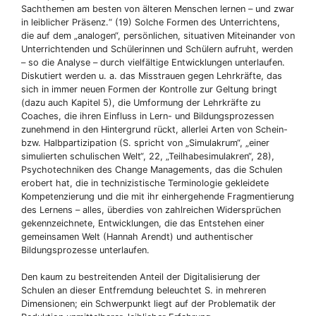
Sachthemen am besten von älteren Menschen lernen – und zwar
in leiblicher Präsenz.“ (19) Solche Formen des Unterrichtens,
die auf dem „analogen“, persönlichen, situativen Miteinander von
Unterrichtenden und Schülerinnen und Schülern aufruht, werden
– so die Analyse – durch vielfältige Entwicklungen unterlaufen.
Diskutiert werden u. a. das Misstrauen gegen Lehrkräfte, das
sich in immer neuen Formen der Kontrolle zur Geltung bringt
(dazu auch Kapitel 5), die Umformung der Lehrkräfte zu
Coaches, die ihren Einfluss in Lern- und Bildungsprozessen
zunehmend in den Hintergrund rückt, allerlei Arten von Schein-
bzw. Halbpartizipation (S. spricht von „Simulakrum“, „einer
simulierten schulischen Welt“, 22, „Teilhabesimulakren“, 28),
Psychotechniken des Change Managements, das die Schulen
erobert hat, die in technizistische Terminologie gekleidete
Kompetenzierung und die mit ihr einhergehende Fragmentierung
des Lernens – alles, überdies von zahlreichen Widersprüchen
gekennzeichnete, Entwicklungen, die das Entstehen einer
gemeinsamen Welt (Hannah Arendt) und authentischer
Bildungsprozesse unterlaufen.
Den kaum zu bestreitenden Anteil der Digitalisierung der
Schulen an dieser Entfremdung beleuchtet S. in mehreren
Dimensionen; ein Schwerpunkt liegt auf der Problematik der