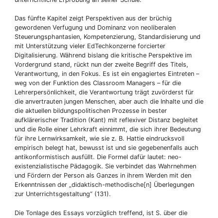
Das fünfte Kapitel zeigt Perspektiven aus der brüchig
gewordenen Verfugung und Dominanz von neoliberalen
Steuerungsphantasien, Kompetenzierung, Standardisierung und
mit Unterstützung vieler EdTechkonzerne forcierter
Digitalisierung. Während bislang die kritische Perspektive im
Vordergrund stand, rückt nun der zweite Begriff des Titels,
Verantwortung, in den Fokus. Es ist ein engagiertes Eintreten –
weg von der Funktion des Classroom Managers – für die
Lehrerpersönlichkeit, die Verantwortung trägt zuvörderst für
die anvertrauten jungen Menschen, aber auch die Inhalte und die
die aktuellen bildungspolitischen Prozesse in bester
aufklärerischer Tradition (Kant) mit reflexiver Distanz begleitet
und die Rolle einer Lehrkraft einnimmt, die sich ihrer Bedeutung
für ihre Lernwirksamkeit, wie sie z. B. Hattie eindrucksvoll
empirisch belegt hat, bewusst ist und sie gegebenenfalls auch
antikonformistisch ausfüllt. Die Formel dafür lautet: neo-
existenzialistische Pädagogik. Sie verbindet das Wahrnehmen
und Fördern der Person als Ganzes in ihrem Werden mit den
Erkenntnissen der „didaktisch-methodische[n] Überlegungen
zur Unterrichtsgestaltung“ (131).
Die Tonlage des Essays vorzüglich treffend, ist S. über die