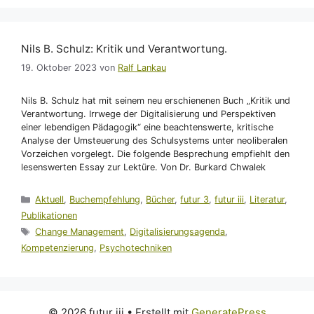
Nils B. Schulz: Kritik und Verantwortung.
19. Oktober 2023
von
Ralf Lankau
Nils B. Schulz hat mit seinem neu erschienenen Buch „Kritik und
Verantwortung. Irrwege der Digitalisierung und Perspektiven
einer lebendigen Pädagogik“ eine beachtenswerte, kritische
Analyse der Umsteuerung des Schulsystems unter neoliberalen
Vorzeichen vorgelegt. Die folgende Besprechung empfiehlt den
lesenswerten Essay zur Lektüre. Von Dr. Burkard Chwalek
Kategorien
Aktuell
,
Buchempfehlung
,
Bücher
,
futur 3
,
futur iii
,
Literatur
,
Publikationen
Schlagwörter
Change Management
,
Digitalisierungsagenda
,
Kompetenzierung
,
Psychotechniken
© 2026 futur iii
• Erstellt mit
GeneratePress