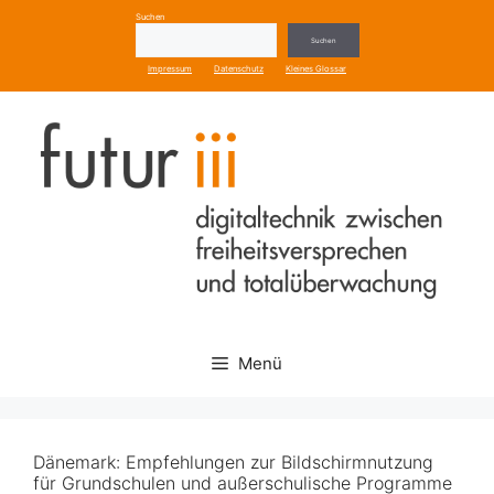
Zum
Suchen
Inhalt
Suchen
springen
Impressum
Datenschutz
Kleines Glossar
Menü
Dänemark: Empfehlungen zur Bildschirmnutzung
für Grundschulen und außerschulische Programme