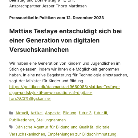
Dienstag und Donnerstag 9-12 Uhr.
Ansprechpartner Jesper Thorø Martinsen
Presseartikel in Politiken vom 12. Dezember 2023
Mattias Tesfaye entschuldigt sich bei
einer Generation von digitalen
Versuchskaninchen
Wir haben eine Generation von Kindern und Jugendlichen im
Stich gelassen, indem wir ihnen die Möglichkeit genommen
haben, in eine naive Begeisterung für Technologie einzutauchen,
sagt der Minister für Kinder und Bildung.
https://politiken.dk/danmark/art9660085/Mattias-Tesfaye-
siger-undskyld-til-en-generation-af-digitale-
fors%C3%B8gskaniner
Kategorien
Aktuell
,
Artikel
,
Aspekte
,
Bildung
,
futur 3
,
futur iii
,
Publikationen
,
Stellungnahmen
Schlagwörter
Dänische Agentur für Bildung und Qualität
,
digitale
Versuchskaninchen
,
Empfehlungen zur Bildschirmnutzung
,