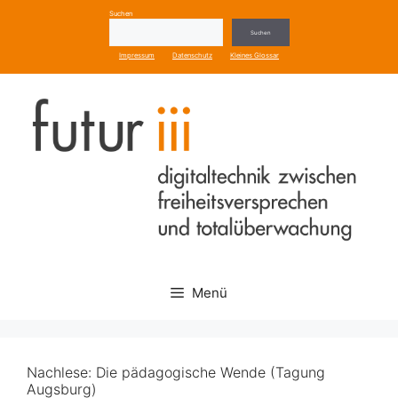
Zum
Suchen
Inhalt
Suchen
springen
Impressum
Datenschutz
Kleines Glossar
Menü
Nachlese: Die pädagogische Wende (Tagung
Augsburg)