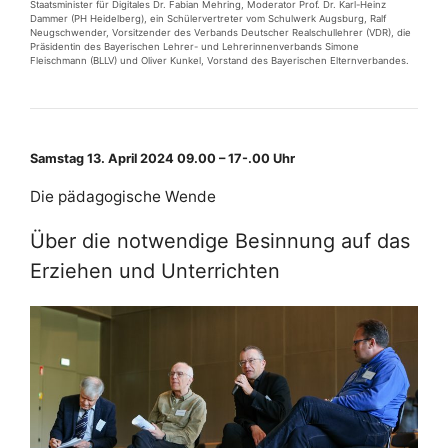
Staatsminister für Digitales Dr. Fabian Mehring, Moderator Prof. Dr. Karl-Heinz
Dammer (PH Heidelberg), ein Schülervertreter vom Schulwerk Augsburg, Ralf
Neugschwender, Vorsitzender des Verbands Deutscher Realschullehrer (VDR), die
Präsidentin des Bayerischen Lehrer- und Lehrerinnenverbands Simone
Fleischmann (BLLV) und Oliver Kunkel, Vorstand des Bayerischen Elternverbandes.
Samstag 13. April 2024 09.00 – 17-.00 Uhr
Die pädagogische Wende
Über die notwendige Besinnung auf das
Erziehen und Unterrichten