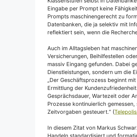
Klassenstufen selbst in Datenbanke
Eingabe per Prompt keine Fähigkeite
Prompts maschinengerecht zu formu
Datenbanken, die ja selektiv mit In
reflektiert sein, wenn die Recherche 
Auch im Alltagsleben hat maschine
Versicherungen, Beihilfestellen oder
massiv Eingang gefunden. Dabei ge
Dienstleistungen, sondern um die E
„Der Geschäftsprozess beginnt mit 
Ermittlung der Kundenzufriedenhei
Gesprächsdauer, Wartezeit oder Ant
Prozesse kontinuierlich gemessen, s
Zeitvorgaben gesteuert.“ (
Telepolis
In diesem Zitat von Markus Schwar
Handeln standardisiert und formati