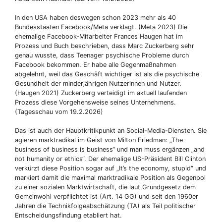
In den USA haben deswegen schon 2023 mehr als 40
Bundesstaaten Facebook/Meta verklagt. (Meta 2023) Die
ehemalige Facebook-Mitarbeiter Frances Haugen hat im
Prozess und Buch beschrieben, dass Marc Zuckerberg sehr
genau wusste, dass Teenager psychische Probleme durch
Facebook bekommen. Er habe alle Gegenmaßnahmen
abgelehnt, weil das Geschäft wichtiger ist als die psychische
Gesundheit der minderjährigen Nutzerinnen und Nutzer.
(Haugen 2021) Zuckerberg verteidigt im aktuell laufenden
Prozess diese Vorgehensweise seines Unternehmens.
(Tagesschau vom 19.2.2026)
Das ist auch der Hauptkritikpunkt an Social-Media-Diensten. Sie
agieren marktradikal im Geist von Milton Friedman: „The
business of business is business“ und man muss ergänzen „and
not humanity or ethics“. Der ehemalige US-Präsident Bill Clinton
verkürzt diese Position sogar auf „It’s the economy, stupid“ und
markiert damit die maximal marktradikale Position als Gegenpol
zu einer sozialen Marktwirtschaft, die laut Grundgesetz dem
Gemeinwohl verpflichtet ist (Art. 14 GG) und seit den 1960er
Jahren die Technikfolgeabschätzung (TA) als Teil politischer
Entscheidungsfindung etabliert hat.