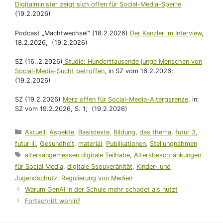
Digitalminister zeigt sich offen für Social-Media-Sperre
(19.2.2026)
Podcast „Machtwechsel“ (18.2.2026)
Der Kanzler im Interview
,
18.2.2026, (19.2.2026)
SZ (16..2.2026)
Studie: Hunderttausende junge Menschen von
Social-Media-Sucht betroffen
, in SZ vom 16.2.2026;
(19.2.2026)
SZ (19.2.2026)
Merz offen für Social-Media-Altergsrenze
, in:
SZ vom 19.2.2026, S. 1; (19.2.2026)
Kategorien
Aktuell
,
Aspekte
,
Basistexte
,
Bildung
,
das thema
,
futur 3
,
futur iii
,
Gesundheit
,
material
,
Publikationen
,
Stellungnahmen
Schlagwörter
altersangemessen digitale Teilhabe
,
Altersbeschränkungen
für Social Media
,
digitale Ssouveränität
,
Kinder- und
Jugendschutz
,
Regulierung von Medien
Warum GenAI in der Schule mehr schadet als nutzt
Fortschritt wohin?