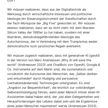
Dorf
Wir müssen realisieren, dass aus der Digitaltechnik als
Werkzeug durch wirtschaftliche Interessen und politischer
Ideologie ein Steuerungsinstrument der Gesellschaften durch
die Tech-Monopole der „Big Five“ geworden ist. Wir müssen
ebenso realisieren, dass wir es nicht mehr mit dem liberalen
Silicon Valley der 1990er zu tun haben, sondern mit einer
libertären, demokratiegefährdenden Ideologie des
Autoritarismus, der in Verbindung mit dem Trumpismus weder
demokratische noch juristischen Regeln anerkennt.
Wir müssen zugleich realisieren, dass mit generativer KI (genAI)
in der Version von Marc Andreessen „Why AI will save the
world“ (Andreessen 2023) und ChatBots von OpenAI, Google &
Co. Instrumente auf dem Markt sind, die systematisch und
vorsätzlich die Autonomie des Menschen, das „Selber denken
und entscheiden“ durch Nudging und persuasive
(verhaltensändernde) Technologien untergraben. Es sind
„Angebot zur Bequemlichkeit“, die letztlich zur vollständigen
Selbstentmündigung führen, wenn jeder Mensch immer einen KI-
Assistenten dabei haben wird, der „bei allen Gelegenheiten und
Herausforderungen des Lebens dabei sein und die Ergebnisse
eines jeden Menschen maximieren“ werde (Andreessen 2023).