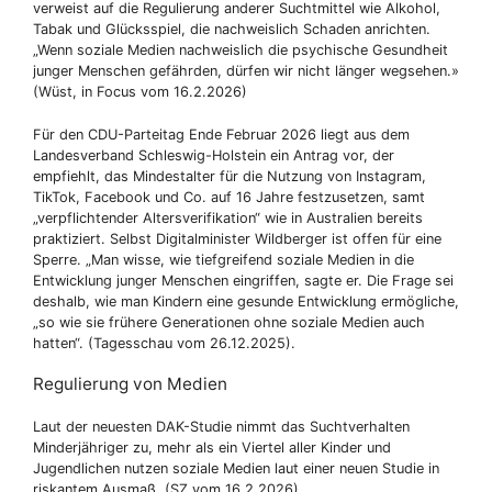
verweist auf die Regulierung anderer Suchtmittel wie Alkohol,
Tabak und Glücksspiel, die nachweislich Schaden anrichten.
„Wenn soziale Medien nachweislich die psychische Gesundheit
junger Menschen gefährden, dürfen wir nicht länger wegsehen.»
(Wüst, in Focus vom 16.2.2026)
Für den CDU-Parteitag Ende Februar 2026 liegt aus dem
Landesverband Schleswig-Holstein ein Antrag vor, der
empfiehlt, das Mindestalter für die Nutzung von Instagram,
TikTok, Facebook und Co. auf 16 Jahre festzusetzen, samt
„verpflichtender Altersverifikation“ wie in Australien bereits
praktiziert. Selbst Digitalminister Wildberger ist offen für eine
Sperre. „Man wisse, wie tiefgreifend soziale Medien in die
Entwicklung junger Menschen eingriffen, sagte er. Die Frage sei
deshalb, wie man Kindern eine gesunde Entwicklung ermögliche,
„so wie sie frühere Generationen ohne soziale Medien auch
hatten“. (Tagesschau vom 26.12.2025).
Regulierung von Medien
Laut der neuesten DAK-Studie nimmt das Suchtverhalten
Minderjähriger zu, mehr als ein Viertel aller Kinder und
Jugendlichen nutzen soziale Medien laut einer neuen Studie in
riskantem Ausmaß. (SZ vom 16.2.2026)