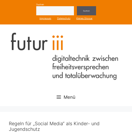
Zum
Suchen
Inhalt
Suchen
springen
Impressum
Datenschutz
Kleines Glossar
Menü
Regeln für „Social Media“ als Kinder- und
Jugendschutz