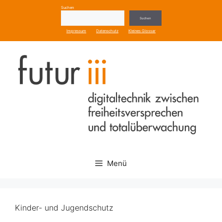
Zum
Suchen
Inhalt
Suchen
springen
Impressum
Datenschutz
Kleines Glossar
Menü
Kinder- und Jugendschutz