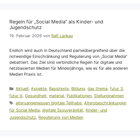
Regeln für „Social Media“ als Kinder- und
Jugendschutz
19. Februar 2026
von
Ralf Lankau
Endlich wird auch in Deutschland parteiübergreifend über die
notwendige Einschränkung und Regulierung von „Social Media“
debattiert. Das Ziel sind verbindliche Regeln für digitale und
netzbasierten Medien für Minderjährige, wie es für alle anderen
Medien Praxis ist.
Kategorien
Aktuell
,
Aspekte
,
Basistexte
,
Bildung
,
das thema
,
futur 3
,
futur iii
,
Gesundheit
,
material
,
Publikationen
,
Stellungnahmen
Schlagwörter
altersangemessen digitale Teilhabe
,
Altersbeschränkungen
für Social Media
,
digitale Ssouveränität
,
Kinder- und
Jugendschutz
,
Regulierung von Medien