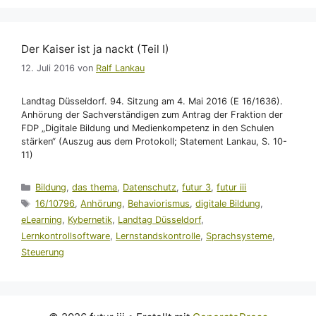
Der Kaiser ist ja nackt (Teil I)
12. Juli 2016
von
Ralf Lankau
Landtag Düsseldorf. 94. Sitzung am 4. Mai 2016 (E 16/1636).
Anhörung der Sachverständigen zum Antrag der Fraktion der
FDP „Digitale Bildung und Medienkompetenz in den Schulen
stärken“ (Auszug aus dem Protokoll; Statement Lankau, S. 10-
11)
Kategorien
Bildung
,
das thema
,
Datenschutz
,
futur 3
,
futur iii
Schlagwörter
16/10796
,
Anhörung
,
Behaviorismus
,
digitale Bildung
,
eLearning
,
Kybernetik
,
Landtag Düsseldorf
,
Lernkontrollsoftware
,
Lernstandskontrolle
,
Sprachsysteme
,
Steuerung