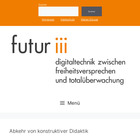
Zum
Suchen
Inhalt
Suchen
springen
Impressum
Datenschutz
Kleines Glossar
Menü
Abkehr von konstruktiver Didaktik