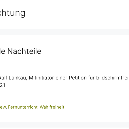
ichtung
le Nachteile
lf Lankau, Mitinitiator einer Petition für bildschirmf
021
iew
,
Fernunterricht
,
Wahlfreiheit