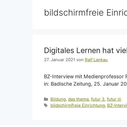
bildschirmfreie Einr
Digitales Lernen hat vie
27. Januar 2021
von
Ralf Lankau
BZ-Interview mit Medienprofessor Ra
in: Badische Zeitung, 25. Januar 2
Kategorien
Bildung
,
das thema
,
futur 3
,
futur iii
Schlagwörter
bildschirmfreie Einrichtung
,
BZ-Interv