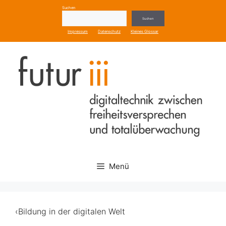
Zum
Suchen
Inhalt
Suchen
springen
Impressum
Datenschutz
Kleines Glossar
Menü
‹Bildung in der digitalen Welt