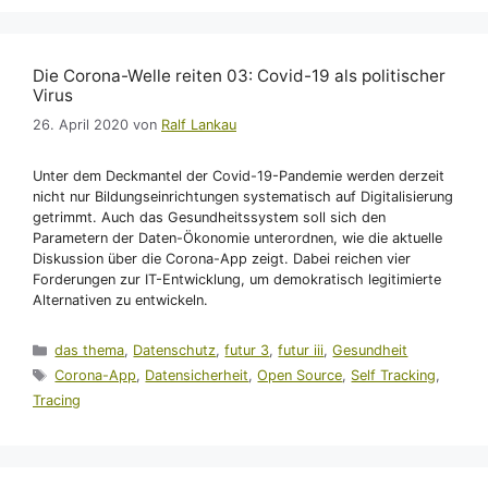
Die Corona-Welle reiten 03: Covid-19 als politischer
Virus
26. April 2020
von
Ralf Lankau
Unter dem Deckmantel der Covid-19-Pandemie werden derzeit
nicht nur Bildungseinrichtungen systematisch auf Digitalisierung
getrimmt. Auch das Gesundheitssystem soll sich den
Parametern der Daten-Ökonomie unterordnen, wie die aktuelle
Diskussion über die Corona-App zeigt. Dabei reichen vier
Forderungen zur IT-Entwicklung, um demokratisch legitimierte
Alternativen zu entwickeln.
Kategorien
das thema
,
Datenschutz
,
futur 3
,
futur iii
,
Gesundheit
Schlagwörter
Corona-App
,
Datensicherheit
,
Open Source
,
Self Tracking
,
Tracing