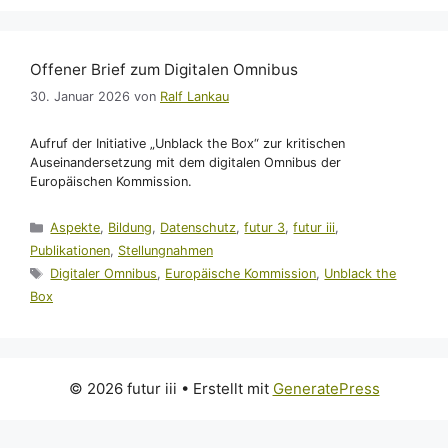
Offener Brief zum Digitalen Omnibus
30. Januar 2026
von
Ralf Lankau
Aufruf der Initiative „Unblack the Box“ zur kritischen
Auseinandersetzung mit dem digitalen Omnibus der
Europäischen Kommission.
Kategorien
Aspekte
,
Bildung
,
Datenschutz
,
futur 3
,
futur iii
,
Publikationen
,
Stellungnahmen
Schlagwörter
Digitaler Omnibus
,
Europäische Kommission
,
Unblack the
Box
© 2026 futur iii
• Erstellt mit
GeneratePress