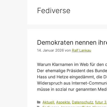
Fediverse
Demokraten nennen ihre
14. Januar 2026
von
Ralf Lankau
Warum Klarnamen im Web für den d
Der ehemalige Präsident des Bunde
Hass und Hetze eingedämmt, die Dis
Widerspruch aus Internet-Communit
müsse in sozial nur genannten Medie
Kategorien
Aktuell
,
Aspekte
,
Datenschutz
,
futur 3