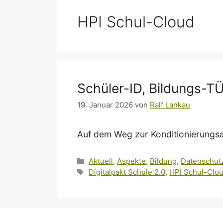
HPI Schul-Cloud
Schüler-ID, Bildungs-T
19. Januar 2026
von
Ralf Lankau
Auf dem Weg zur Konditionierungsan
Kategorien
Aktuell
,
Aspekte
,
Bildung
,
Datenschut
Schlagwörter
Digitalpakt Schule 2.0
,
HPI Schul-Clo