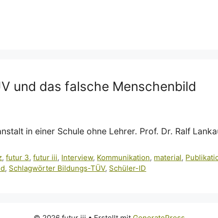
ÜV und das falsche Menschenbild
stalt in einer Schule ohne Lehrer. Prof. Dr. Ralf Lank
z
,
futur 3
,
futur iii
,
Interview
,
Kommunikation
,
material
,
Publikat
ud
,
Schlagwörter Bildungs-TÜV
,
Schüler-ID
© 2026 futur iii
• Erstellt mit
GeneratePress