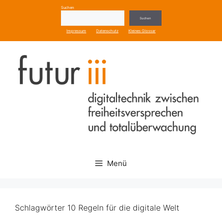
Zum
Suchen
Inhalt
Suchen
springen
Impressum
Datenschutz
Kleines Glossar
Menü
Schlagwörter 10 Regeln für die digitale Welt