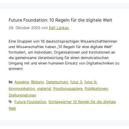
Future Foundation: 10 Regeln für die digitale Welt
29. Oktober 2025
von
Ralf Lankau
Eine Gruppen von 16 deutschsprachigen Wissenschaftlerinnen
und Wissenschaftler haben „10 Regeln für eine digitale Welt“
formuliert, um Individuen, Organisationen und Institutionen an
die gemeinsame Verantwortung für einen demokratischen
Umgang mit und einen humanen Einsatz von Digitaltechniken zu
erinnern.
Kategorien
Aspekte
,
Bildung
,
Datenschutz
,
futur 3
,
futur iii
,
Kommunikation
,
material
,
Positionspapiere
,
Publikationen
,
Stellungnahmen
Schlagwörter
Future Foundation
,
Schlagwörter 10 Regeln für die digitale
Welt