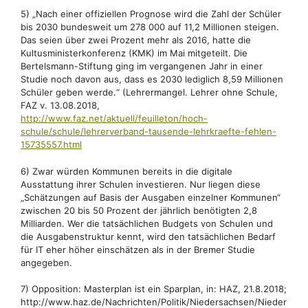
5) „Nach einer offiziellen Prognose wird die Zahl der Schüler
bis 2030 bundesweit um 278 000 auf 11,2 Millionen steigen.
Das seien über zwei Prozent mehr als 2016, hatte die
Kultusministerkonferenz (KMK) im Mai mitgeteilt. Die
Bertelsmann-Stiftung ging im vergangenen Jahr in einer
Studie noch davon aus, dass es 2030 lediglich 8,59 Millionen
Schüler geben werde.“ (Lehrermangel. Lehrer ohne Schule,
FAZ v. 13.08.2018,
http://www.faz.net/aktuell/feuilleton/hoch-
schule/schule/lehrerverband-tausende-lehrkraefte-fehlen-
15735557.html
6) Zwar würden Kommunen bereits in die digitale
Ausstattung ihrer Schulen investieren. Nur liegen diese
„Schätzungen auf Basis der Ausgaben einzelner Kommunen“
zwischen 20 bis 50 Prozent der jährlich benötigten 2,8
Milliarden. Wer die tatsächlichen Budgets von Schulen und
die Ausgabenstruktur kennt, wird den tatsächlichen Bedarf
für IT eher höher einschätzen als in der Bremer Studie
angegeben.
7) Opposition: Masterplan ist ein Sparplan, in: HAZ, 21.8.2018;
http://www.haz.de/Nachrichten/Politik/Niedersachsen/Nieder