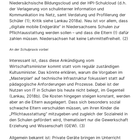
Niedersächsische Bildungscloud und der HPI-Schulcloud (d.h.
der Verlagerung von schulinterner Information und
Kommunikation ins Netz, samt Verdatung und Profilierung der
Schüler (1); Kritik siehe Lankau 2018a). Neu ist vor allem, dass
„digitale mobile Endgeräte“ in Niedersachsens Schulen zur
Pflichtausstattung werden sollen – und dass die Eltern (!) dafür
zahlen müssen. Niedersachsen hat keine Lehrmittelfreiheit. (2)
An der Schulpraxis vorbei
Interessant ist, dass diese Ankündigung vom
Wirtschaftsminister kommt statt vom regulär zuständigen
Kultusminister. Das könnte erklären, warum die Vorgaben im
„Masterplan“ auf technische Infrastruktur fokussiert statt auf
pädagogische Anforderungen und Prozesse. Dabei ist der
Nutzen von IT in Schulen bis heute nicht belegt, im Gegenteil
(Lankau, 2018b). Die Kosten hingegen steigen konstant, werden
aber an die Eltern ausgelagert. Dass sich besonders sozial
schwache Eltern verschulden müssen, um ihren Kinder die
„Pflichtausstattung“ mitzugeben und zugleich der Sozialneid in
den Schulen gefördert wird, thematisiert nur die Gewerkschaft
Erziehung und Wissenschaft (GEW). (3)
Allgemein bekannt ist: Private Geräte bringen im Unterricht