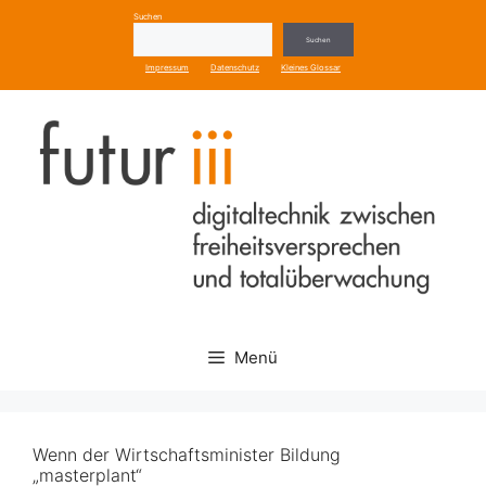
Zum
Suchen
Inhalt
Suchen
springen
Impressum
Datenschutz
Kleines Glossar
Menü
Wenn der Wirtschaftsminister Bildung
„masterplant“