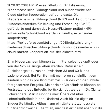
1) 20.02.2018 HPI-Pressemitteilung. Digitalisierung:
Niedersächsische Bildungscloud und bundesweite Schul-
Cloud starten Kooperation auf der didacta. Die
Niedersächsische Bildungscloud (NBC) und die durch das
Bundesministerium für Bildung und Forschung (BMBF)
geförderte und durch das Hasso-Plattner-Institut (HPI)
entwickelte Schul-Cloud werden zukünftig miteinander
kooperieren;
https://hpi.de/pressemitteilungen/2018/digitalisierung-
niedersaechsische-bildungscloud-und-bundesweite-schul-
cloud-starten-kooperation-auf-der-didacta.html
2) In Niedersachsen können Lehrmittel selbst gekauft oder
von der Schule ausgeliehen werden. Dafür ist ein
Ausleihentgelt zu zahlen (zwischen 33 und 60 % des
Ladenpreises). Bei Familien mit mehreren schulpflichtigen
Kindern sind das pro Kind maximal 80 % des von der Schule
festgesetzten Entgelts. Die sozialen Verhältnisse können bei
Festsetzung des Entgelts berücksichtigt werden. (Dr. Clarita
Schwengers, Martin Gönnheimer: Übersicht über
Lehrmittelfreiheit in den Ländern) Auch für die digitalen
Endgeräte kündigt Althusmann ein „Unterstützungssystem
für finanzschwache Eltern“ an, manifestiert damit aber nur die