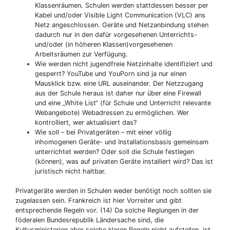
Klassenräumen. Schulen werden stattdessen besser per
Kabel und/oder Visible Light Communication (VLC) ans
Netz angeschlossen. Geräte und Netzanbindung stehen
dadurch nur in den dafür vorgesehenen Unterrichts-
und/oder (in höheren Klassen)vorgesehenen
Arbeitsräumen zur Verfügung.
Wie werden nicht jugendfreie Netzinhalte identifiziert und
gesperrt? YouTube und YouPorn sind ja nur einen
Mausklick bzw. eine URL auseinander. Der Netzzugang
aus der Schule heraus ist daher nur über eine Firewall
und eine „White List“ (für Schule und Unterricht relevante
Webangebote) Webadressen zu ermöglichen. Wer
kontrolliert, wer aktualisiert das?
Wie soll – bei Privatgeräten – mit einer völlig
inhomogenen Geräte- und Installationsbasis gemeinsam
unterrichtet werden? Oder soll die Schule festlegen
(können), was auf privaten Geräte installiert wird? Das ist
juristisch nicht haltbar.
Privatgeräte werden in Schulen weder benötigt noch sollten sie
zugelassen sein. Frankreich ist hier Vorreiter und gibt
entsprechende Regeln vor. (14) Da solche Reglungen in der
föderalen Bundesrepublik Ländersache sind, die
Kultusministerien aber solche klaren Regeln nicht aufstellen, ist