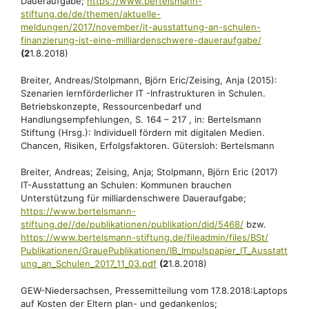
Daueraufgabe;
https://www.bertelsmann-
stiftung.de/de/themen/aktuelle-
meldungen/2017/november/it-ausstattung-an-schulen-
finanzierung-ist-eine-milliardenschwere-daueraufgabe/
(2
1.8.2018)
Breiter, Andreas/Stolpmann, Björn Eric/Zeising, Anja (2015):
Szenarien lernförderlicher IT -Infrastrukturen in Schulen.
Betriebskonzepte, Ressourcenbedarf und
Handlungsempfehlungen, S. 164 – 217 , in: Bertelsmann
Stiftung (Hrsg.): Individuell fördern mit digitalen Medien.
Chancen, Risiken, Erfolgsfaktoren. Gütersloh: Bertelsmann
Breiter, Andreas; Zeising, Anja; Stolpmann, Björn Eric (2017)
IT-Ausstattung an Schulen: Kommunen brauchen
Unterstützung für milliardenschwere Daueraufgabe;
https://www.bertelsmann-
stiftung.de//de/publikationen/publikation/
did/5468/
bzw.
https://www.bertelsmann-stiftung.de/fileadmin/files/BSt/
Publikationen/GrauePublikationen/IB_Impulspapier_IT_Ausstatt
ung_an_Schulen_2017_11_03.pdf
(2
1.8.2018)
GEW-Niedersachsen, Pressemitteilung vom 17.8.2018:Laptops
auf Kosten der Eltern plan- und gedankenlos;