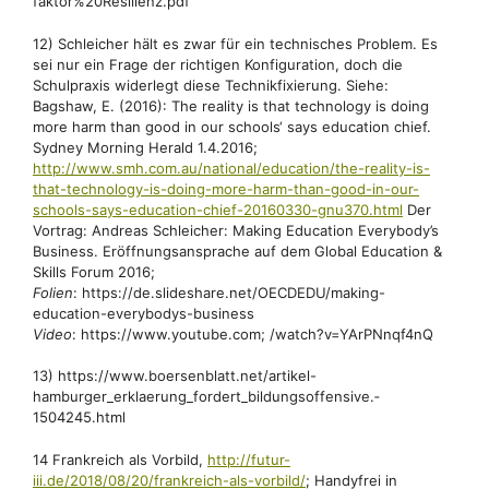
faktor%20Resilienz.pdf
12) Schleicher hält es zwar für ein technisches Problem. Es
sei nur ein Frage der richtigen Konfiguration, doch die
Schulpraxis widerlegt diese Technikfixierung. Siehe:
Bagshaw, E. (2016): The reality is that technology is doing
more harm than good in our schools‘ says education chief.
Sydney Morning Herald 1.4.2016;
http://www.smh.com.au/national/education/the-reality-is-
that-technology-is-doing-more-harm-than-good-in-our-
schools-says-education-chief-20160330-gnu370.html
Der
Vortrag: Andreas Schleicher: Making Education Everybody’s
Business. Eröffnungsansprache auf dem Global Education &
Skills Forum 2016;
Folien
: https://de.slideshare.net/OECDEDU/making-
education-everybodys-business
Video
: https://www.youtube.com; /watch?v=YArPNnqf4nQ
13) https://www.boersenblatt.net/artikel-
hamburger_erklaerung_fordert_bildungsoffensive.­
1504245.html
14 Frankreich als Vorbild,
http://futur-
iii.de/2018/08/20/frankreich-als-vorbild/
; Handyfrei in