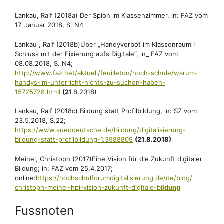
Lankau, Ralf (2018a) Der Spion im Klassenzimmer, in: FAZ vom
17. Januar 2018, S. N4
Lankau , Ralf (2018b)Über „Handyverbot im Klassenraum :
Schluss mit der Fixierung aufs Digitale“, in_ FAZ vom
08.08.2018, S. N4;
http://www.faz.net/aktuell/feuilleton/hoch-schule/warum-
handys-im-unterricht-nichts-zu-suchen-haben-
15725728.html
(2
1.8.2018)
Lankau, Ralf (2018c) Bildung statt Profilbildung, in: SZ vom
23.5.2018, S.22;
https://www.sueddeutsche.de/bildung/digitalisierung-
bildung-statt-profilbildung-1.3988809
(21.8.2018)
Meinel, Christoph (2017)Eine Vision für die Zukunft digitaler
Bildung; in: FAZ vom 25.4.2017;
online:
https://hochschulforumdigitalisierung.de/de/blog/
christoph-meinel-hpi-vision-zukunft-digitale-bi
ldung
Fussnoten