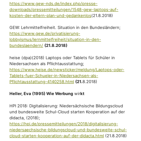
https://www.gew-nds.de/index.php/presse-
downloads/pressemitteilungen/1548-gew-laptops-auf-
kosten-der-eltern-plan-und-gedankenlos
(21.8.2018)
GEW: Lehrmittelfreiheit. Situation in den Bundesländern;
https://www.gew.de/privatisierung-
lobbyismus/lernmittelfreiheit/situation-in-den-
bundeslaendern/
(21.8.2018)
heise (dpa)(2018) Laptops oder Tablets für Schüler in
Niedersachsen als Pflichtausstattung;
https://www.heise.de/newsticker/meldung/Laptops-oder-
Tablets-fuer-Schueler-in-Niedersachsen-als-
Pflichtausstattung-4140258.html
(21.
8.2018)
Heller, Eva (1995) Wie Werbung
wir
kt
HPI 2018: Digitalisierung: Niedersächsische Bildungscloud
und bundesweite Schul-Cloud starten Kooperation auf der
didacta, (2018);
https://hpi.de/pressemitteilungen/2018/digitalisierung-
niedersaechsische-
bildungscloud-und-bundesweite-schul-
cloud-starten-kooperation-auf-der-didacta.html
(21.8.2018)