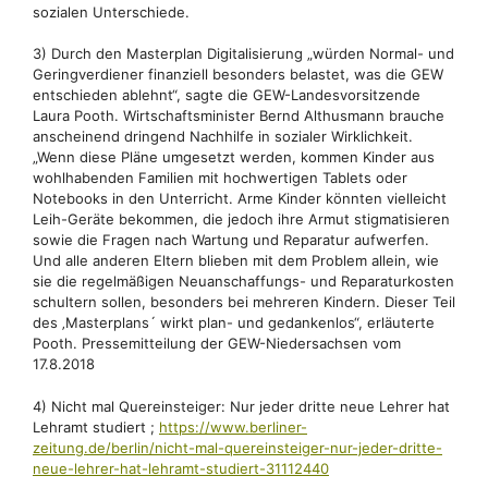
sozialen Unterschiede.
3) Durch den Masterplan Digitalisierung „würden Normal- und
Geringverdiener finanziell besonders belastet, was die GEW
entschieden ablehnt“, sagte die GEW-Landesvorsitzende
Laura Pooth. Wirtschaftsminister Bernd Althusmann brauche
anscheinend dringend Nachhilfe in sozialer Wirklichkeit.
„Wenn diese Pläne umgesetzt werden, kommen Kinder aus
wohlhabenden Familien mit hochwertigen Tablets oder
Notebooks in den Unterricht. Arme Kinder könnten vielleicht
Leih-Geräte bekommen, die jedoch ihre Armut stigmatisieren
sowie die Fragen nach Wartung und Reparatur aufwerfen.
Und alle anderen Eltern blieben mit dem Problem allein, wie
sie die regelmäßigen Neuanschaffungs- und Reparaturkosten
schultern sollen, besonders bei mehreren Kindern. Dieser Teil
des ‚Masterplans´ wirkt plan- und gedankenlos“, erläuterte
Pooth. Pressemitteilung der GEW-Niedersachsen vom
17.8.2018
4) Nicht mal Quereinsteiger: Nur jeder dritte neue Lehrer hat
Lehramt studiert ;
https://www.berliner-
zeitung.de/berlin/nicht-mal-quereinsteiger-nur-jeder-dritte-
neue-lehrer-hat-lehramt-studiert-31112440