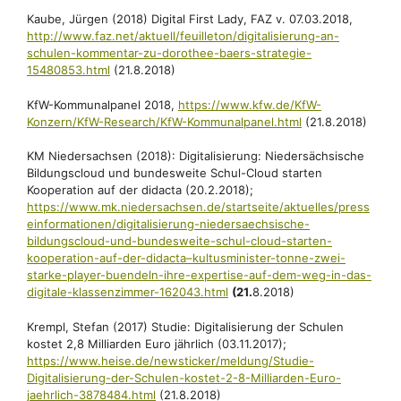
Kaube, Jürgen (2018) Digital First Lady, FAZ v. 07.03.2018,
http://www.faz.net/aktuell/
­feuilleton/digitalisierung-an-
schulen-kommentar-zu-dorothee-baers-strategie-
15480853.html
(21.8.2018)
KfW-Kommunalpanel 2018,
https://www.kfw.de/KfW-
Konzern/KfW-Research/KfW-Kommunalpanel.html
(21.8.2018)
KM Niedersachsen (2018): Digitalisierung: Niedersächsische
Bildungscloud und bundesweite Schul-Cloud starten
Kooperation auf der didacta (20.2.2018);
https://www.mk.niedersachsen.de/startseite/aktuelles/press
einformationen/digitalisierung-niedersaechsische-
bildungscloud-und-bundesweite-schul-cloud-starten-
kooperation-auf-der-didacta–kultusminister-tonne-zwei-
starke-player-buendeln-ihre-expertise-auf-dem-weg-in-das-
digitale-klassenzimmer-162043.html
(21.
8.2018)
Krempl, Stefan (2017) Studie: Digitalisierung der Schulen
kostet 2,8 Milliarden Euro jährlich (03.11.2017);
https://www.heise.de/newsticker/meldung/Studie-
Digitalisierung-der-Schulen-kostet-2-8-Milliarden-Euro-
jaehrlich-3878484.html
(21.8.2018)