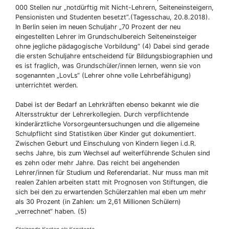
000 Stellen nur „notdürftig mit Nicht-Lehrern, Seiteneinsteigern,
Pensionisten und Studenten besetzt”.(Tagesschau, 20.8.2018).
In Berlin seien im neuen Schuljahr „70 Prozent der neu
eingestellten Lehrer im Grundschulbereich Seiteneinsteiger
ohne jegliche pädagogische Vorbildung“ (4) Dabei sind gerade
die ersten Schuljahre entscheidend für Bildungsbiographien und
es ist fraglich, was Grundschüler/innen lernen, wenn sie von
sogenannten „LovLs“ (Lehrer ohne volle Lehrbefähigung)
unterrichtet werden.
Dabei ist der Bedarf an Lehrkräften ebenso bekannt wie die
Altersstruktur der Lehrerkollegien. Durch verpflichtende
kinderärztliche Vorsorgeuntersuchungen und die allgemeine
Schulpflicht sind Statistiken über Kinder gut dokumentiert.
Zwischen Geburt und Einschulung von Kindern liegen i.d.R.
sechs Jahre, bis zum Wechsel auf weiterführende Schulen sind
es zehn oder mehr Jahre. Das reicht bei angehenden
Lehrer/innen für Studium und Referendariat. Nur muss man mit
realen Zahlen arbeiten statt mit Prognosen von Stiftungen, die
sich bei den zu erwartenden Schülerzahlen mal eben um mehr
als 30 Prozent (in Zahlen: um 2,61 Millionen Schülern)
„verrechnet“ haben. (5)