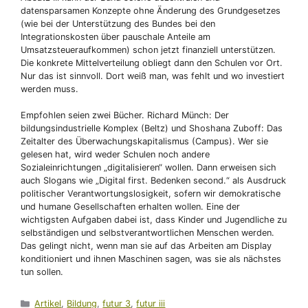
datensparsamen Konzepte ohne Änderung des Grundgesetzes
(wie bei der Unterstützung des Bundes bei den
Integrationskosten über pauschale Anteile am
Umsatzsteueraufkommen) schon jetzt finanziell unterstützen.
Die konkrete Mittelverteilung obliegt dann den Schulen vor Ort.
Nur das ist sinnvoll. Dort weiß man, was fehlt und wo investiert
werden muss.
Empfohlen seien zwei Bücher. Richard Münch: Der
bildungsindustrielle Komplex (Beltz) und Shoshana Zuboff: Das
Zeitalter des Überwachungskapitalismus (Campus). Wer sie
gelesen hat, wird weder Schulen noch andere
Sozialeinrichtungen „digitalisieren“ wollen. Dann erweisen sich
auch Slogans wie „Digital first. Bedenken second.“ als Ausdruck
politischer Verantwortungslosigkeit, sofern wir demokratische
und humane Gesellschaften erhalten wollen. Eine der
wichtigsten Aufgaben dabei ist, dass Kinder und Jugendliche zu
selbständigen und selbstverantwortlichen Menschen werden.
Das gelingt nicht, wenn man sie auf das Arbeiten am Display
konditioniert und ihnen Maschinen sagen, was sie als nächstes
tun sollen.
Kategorien
Artikel
,
Bildung
,
futur 3
,
futur iii