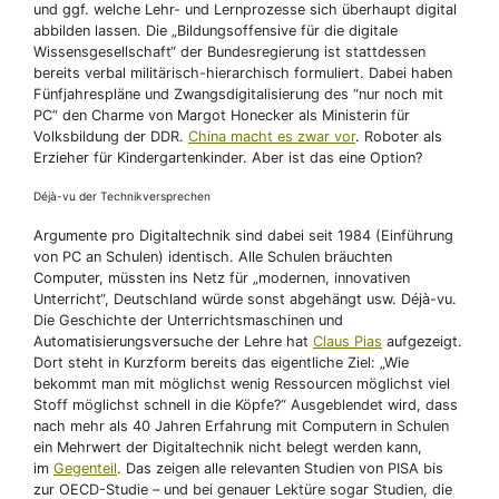
und ggf. welche Lehr- und Lernprozesse sich überhaupt digital
abbilden lassen. Die „Bildungsoffensive für die digitale
Wissensgesellschaft“ der Bundesregierung ist stattdessen
bereits verbal militärisch-hierarchisch formuliert. Dabei haben
Fünfjahrespläne und Zwangsdigitalisierung des “nur noch mit
PC“ den Charme von Margot Honecker als Ministerin für
Volksbildung der DDR.
China macht es zwar vor
. Roboter als
Erzieher für Kindergartenkinder. Aber ist das eine Option?
Déjà-vu der Technikversprechen
Argumente pro Digitaltechnik sind dabei seit 1984 (Einführung
von PC an Schulen) identisch. Alle Schulen bräuchten
Computer, müssten ins Netz für „modernen, innovativen
Unterricht“, Deutschland würde sonst abgehängt usw. Déjà-vu.
Die Geschichte der Unterrichtsmaschinen und
Automatisierungsversuche der Lehre hat
Claus Pias
aufgezeigt.
Dort steht in Kurzform bereits das eigentliche Ziel: „Wie
bekommt man mit möglichst wenig Ressourcen möglichst viel
Stoff möglichst schnell in die Köpfe?“ Ausgeblendet wird, dass
nach mehr als 40 Jahren Erfahrung mit Computern in Schulen
ein Mehrwert der Digitaltechnik nicht belegt werden kann,
im
Gegenteil
. Das zeigen alle relevanten Studien von PISA bis
zur OECD-Studie – und bei genauer Lektüre sogar Studien, die