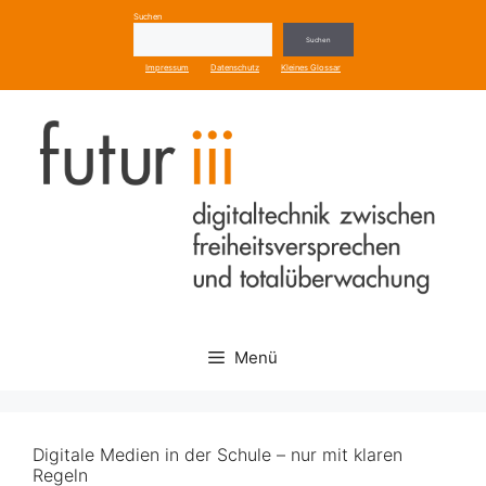
Zum
Suchen
Inhalt
Suchen
springen
Impressum
Datenschutz
Kleines Glossar
Menü
Digitale Medien in der Schule – nur mit klaren
Regeln