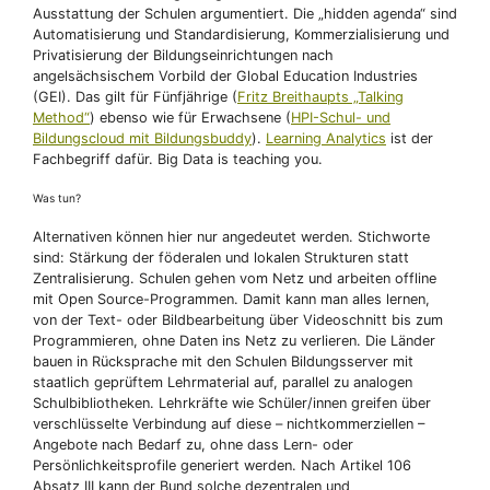
Ausstattung der Schulen argumentiert. Die „hidden agenda“ sind
Automatisierung und Standardisierung, Kommerzialisierung und
Privatisierung der Bildungseinrichtungen nach
angelsächsischem Vorbild der Global Education Industries
(GEI). Das gilt für Fünfjährige (
Fritz Breithaupts „Talking
Method“
) ebenso wie für Erwachsene (
HPI-Schul- und
Bildungscloud mit Bildungsbuddy
).
Learning Analytics
ist der
Fachbegriff dafür. Big Data is teaching you.
Was tun?
Alternativen können hier nur angedeutet werden. Stichworte
sind: Stärkung der föderalen und lokalen Strukturen statt
Zentralisierung. Schulen gehen vom Netz und arbeiten offline
mit Open Source-Programmen. Damit kann man alles lernen,
von der Text- oder Bildbearbeitung über Videoschnitt bis zum
Programmieren, ohne Daten ins Netz zu verlieren. Die Länder
bauen in Rücksprache mit den Schulen Bildungsserver mit
staatlich geprüftem Lehrmaterial auf, parallel zu analogen
Schulbibliotheken. Lehrkräfte wie Schüler/innen greifen über
verschlüsselte Verbindung auf diese – nichtkommerziellen –
Angebote nach Bedarf zu, ohne dass Lern- oder
Persönlichkeitsprofile generiert werden. Nach Artikel 106
Absatz III kann der Bund solche dezentralen und