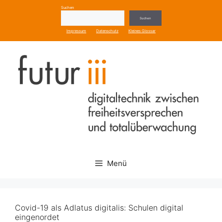
Zum
Suchen
Inhalt
Suchen
springen
Impressum
Datenschutz
Kleines Glossar
Menü
Covid-19 als Adlatus digitalis: Schulen digital
eingenordet