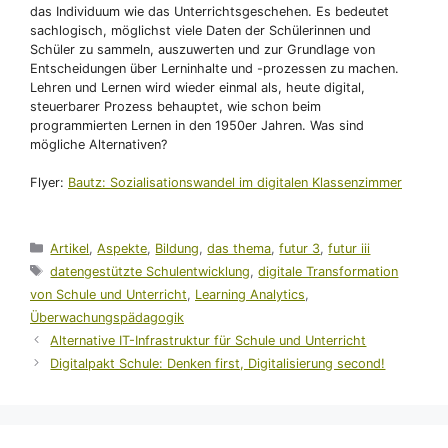
das Individuum wie das Unterrichtsgeschehen. Es bedeutet
sachlogisch, möglichst viele Daten der Schülerinnen und
Schüler zu sammeln, auszuwerten und zur Grundlage von
Entscheidungen über Lerninhalte und -prozessen zu machen.
Lehren und Lernen wird wieder einmal als, heute digital,
steuerbarer Prozess behauptet, wie schon beim
programmierten Lernen in den 1950er Jahren. Was sind
mögliche Alternativen?
Flyer:
Bautz: Sozialisationswandel im digitalen Klassenzimmer
Kategorien
Artikel
,
Aspekte
,
Bildung
,
das thema
,
futur 3
,
futur iii
Schlagwörter
datengestützte Schulentwicklung
,
digitale Transformation
von Schule und Unterricht
,
Learning Analytics
,
Überwachungspädagogik
Alternative IT-Infrastruktur für Schule und Unterricht
Digitalpakt Schule: Denken first, Digitalisierung second!