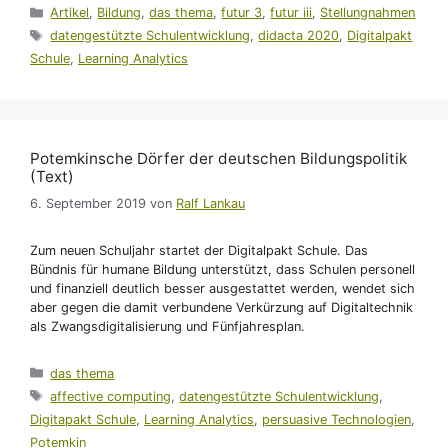
Kategorien
Artikel
,
Bildung
,
das thema
,
futur 3
,
futur iii
,
Stellungnahmen
Schlagwörter
datengestützte Schulentwicklung
,
didacta 2020
,
Digitalpakt
Schule
,
Learning Analytics
Potemkinsche Dörfer der deutschen Bildungspolitik
(Text)
6. September 2019
von
Ralf Lankau
Zum neuen Schuljahr startet der Digitalpakt Schule. Das
Bündnis für humane Bildung unterstützt, dass Schulen personell
und finanziell deutlich besser ausgestattet werden, wendet sich
aber gegen die damit verbundene Verkürzung auf Digitaltechnik
als Zwangsdigitalisierung und Fünfjahresplan.
Kategorien
das thema
Schlagwörter
affective computing
,
datengestützte Schulentwicklung
,
Digitapakt Schule
,
Learning Analytics
,
persuasive Technologien
,
Potemkin