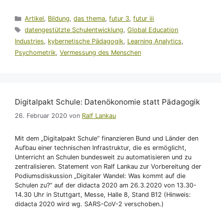
Kategorien
Artikel
,
Bildung
,
das thema
,
futur 3
,
futur iii
Schlagwörter
datengestützte Schulentwicklung
,
Global Education
Industries
,
kybernetische Pädagogik
,
Learning Analytics
,
Psychometrik
,
Vermessung des Menschen
Digitalpakt Schule: Datenökonomie statt Pädagogik
26. Februar 2020
von
Ralf Lankau
Mit dem „Digitalpakt Schule“ finanzieren Bund und Länder den
Aufbau einer technischen Infrastruktur, die es ermöglicht,
Unterricht an Schulen bundesweit zu automatisieren und zu
zentralisieren. Statement von Ralf Lankau zur Vorbereitung der
Podiumsdiskussion „Digitaler Wandel: Was kommt auf die
Schulen zu?“ auf der didacta 2020 am 26.3.2020 von 13.30-
14.30 Uhr in Stuttgart, Messe, Halle 8, Stand B12 (Hinweis:
didacta 2020 wird wg. SARS-CoV-2 verschoben.)