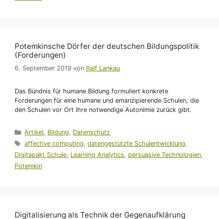
Potemkinsche Dörfer der deutschen Bildungspolitik
(Forderungen)
6. September 2019
von
Ralf Lankau
Das Bündnis für humane Bildung formuliert konkrete
Forderungen für eine humane und emanzipierende Schulen, die
den Schulen vor Ort ihre notwendige Autonimie zurück gibt.
Kategorien
Artikel
,
Bildung
,
Datenschutz
Schlagwörter
affective computing
,
datengestützte Schulentwicklung
,
Digitapakt Schule
,
Learning Analytics
,
persuasive Technologien
,
Potemkin
Digitalisierung als Technik der Gegenaufklärung