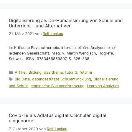
Digitalisierung als De-Humanisierung von Schule und
Unterricht – und Alternativen
21. März 2021
von
Ralf Lankau
in: Kritische Psychotherapie. Interdisziplinäre Analysen einer
leidenden Gesellschaft, hrsg. v. Martin Wendisch, Hogrefe,
Schweiz, ISBN: 9783456859897, S. 325-338
Kategorien
Artikel
,
Bildung
,
das thema
,
futur 3
,
futur iii
Schlagwörter
Big Data
,
datengestützte Schulentwicklung
,
Digitalisierung
und Schule
,
empirische Bildungsforshcung
,
Learning Analytics
Covid-19 als Adlatus digitalis: Schulen digital
eingenordet
7. Oktober 2020
von
Ralf Lankau