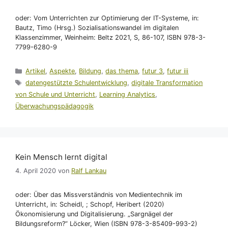
oder: Vom Unterrichten zur Optimierung der IT-Systeme, in:
Bautz, Timo (Hrsg.) Sozialisationswandel im digitalen
Klassenzimmer, Weinheim: Beltz 2021, S, 86-107, ISBN 978-3-
7799-6280-9
Kategorien
Artikel
,
Aspekte
,
Bildung
,
das thema
,
futur 3
,
futur iii
Schlagwörter
datengestützte Schulentwicklung
,
digitale Transformation
von Schule und Unterricht
,
Learning Analytics
,
Überwachungspädagogik
Kein Mensch lernt digital
4. April 2020
von
Ralf Lankau
oder: Über das Missverständnis von Medientechnik im
Unterricht, in: Scheidl, ; Schopf, Heribert (2020)
Ökonomisierung und Digitalisierung. „Sargnägel der
Bildungsreform?“ Löcker, Wien (ISBN 978-3-85409-993-2)