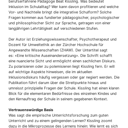
berufserfahrene Pädagoge Beat Kissling. Was bedeutet
Inklusion im Schulalltag? Wer kann davon profitieren und welche
Vor- und Nachteile bringt die integrative Schulform? Solche
Fragen kommen aus fundierter pädagogischer, psychologischer
und philosophischer Sicht zur Sprache, getragen von einer
langjährigen Lehrtätigkeit auf verschiedenen Stufen.
Der Autor ist Erziehungswissenschafter, Psychotherapeut und
Dozent für Umweltethik an der Zürcher Hochschule für
Angewandte Wissenschaften (ZHAW). Der Untertitel sagt
es: «Eine kritische Auseinandersetzung». Die Schrift schafft
eine nuancierte Sicht und ermöglicht einen sachlichen Diskurs.
Zu polarisieren oder zu polemisieren liegt Kissling fern. Er will
auf wichtige Aspekte hinweisen, die im aktuellen
Inklusionsdiskurs häufig vergessen oder gar negiert werden. Die
Publikation führt darum über die Streitpunkte hinaus und
umreisst prinzipielle Fragen der Schule. Kissling hat einen klaren
Blick für die elementaren Bedürfnisse des einzelnen Kindes und
den Kernauftrag der Schule in seinem gegebenen Kontext.
Vertrauenswürdige Basis
Was sagt die empirische Unterrichtsforschung zum guten
Unterricht und zu einem gelingenden Lernen? Kissling zoomt
dazu in die Mikroprozesse des Lernens hinein: Wie lernt es sich