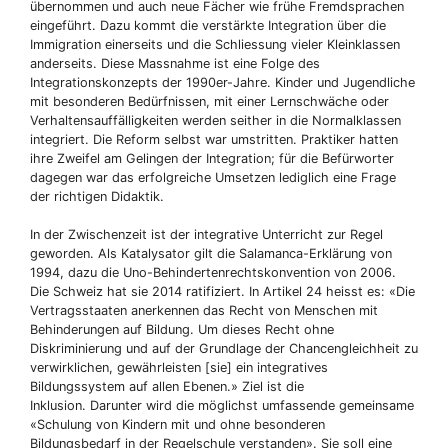
übernommen und auch neue Fächer wie frühe Fremdsprachen
eingeführt. Dazu kommt die verstärkte Integration über die
Immigration einerseits und die Schliessung vieler Kleinklassen
anderseits. Diese Massnahme ist eine Folge des
Integrationskonzepts der 1990er-Jahre. Kinder und Jugendliche
mit besonderen Bedürfnissen, mit einer Lernschwäche oder
Verhaltensauffälligkeiten werden seither in die Normalklassen
integriert. Die Reform selbst war umstritten. Praktiker hatten
ihre Zweifel am Gelingen der Integration; für die Befürworter
dagegen war das erfolgreiche Umsetzen lediglich eine Frage
der richtigen Didaktik.
In der Zwischenzeit ist der integrative Unterricht zur Regel
geworden. Als Katalysator gilt die Salamanca-Erklärung von
1994, dazu die Uno-Behindertenrechtskonvention von 2006.
Die Schweiz hat sie 2014 ratifiziert. In Artikel 24 heisst es: «Die
Vertragsstaaten anerkennen das Recht von Menschen mit
Behinderungen auf Bildung. Um dieses Recht ohne
Diskriminierung und auf der Grundlage der Chancengleichheit zu
verwirklichen, gewährleisten [sie] ein integratives
Bildungssystem auf allen Ebenen.» Ziel ist die
Inklusion. Darunter wird die möglichst umfassende gemeinsame
«Schulung von Kindern mit und ohne besonderen
Bildungsbedarf in der Regelschule verstanden». Sie soll eine