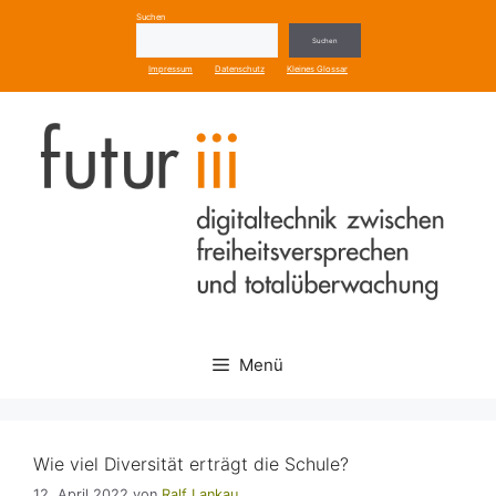
Zum
Suchen
Inhalt
Suchen
springen
Impressum
Datenschutz
Kleines Glossar
Menü
Wie viel Diversität erträgt die Schule?
12. April 2022
von
Ralf Lankau