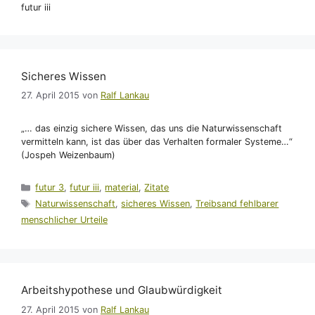
futur iii
Sicheres Wissen
27. April 2015
von
Ralf Lankau
„… das einzig sichere Wissen, das uns die Naturwissenschaft
vermitteln kann, ist das über das Verhalten formaler Systeme…“
(Jospeh Weizenbaum)
Kategorien
futur 3
,
futur iii
,
material
,
Zitate
Schlagwörter
Naturwissenschaft
,
sicheres Wissen
,
Treibsand fehlbarer
menschlicher Urteile
Arbeitshypothese und Glaubwürdigkeit
27. April 2015
von
Ralf Lankau