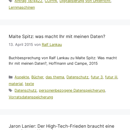
Antrag 18/4422
,
COPPA
,
Digitalisierung von Unterricht
,
Lernmaschinen
Malte Spitz: was macht Ihr mit meinen Daten?
13. April 2015
von
Ralf Lankau
Buchbesprechung von Ralf Lankau zu Malte Spitz: Was macht
Ihr mit meinen Daten?, Hoffmann und Campe, 2015
Kategorien
Aspekte
,
Bücher
,
das thema
,
Datenschutz
,
futur 3
,
futur iii
,
material
,
texte
Schlagwörter
Datenschutz
,
personenbezogene Datenspeicherung
,
Vorratsdatenspeicherung
Jaron Lanier: Der High-Tech-Frieden braucht eine