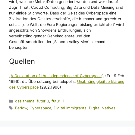
wird, welche (Meta-)Daten generiert werden und wer darauf
Zugriff hat. Cöoud Computing, Big Data und Data Minuíng sind
nur einige Stichworte. Dass der Geist des Cyberspace eine
Zivilisation des Geistes erschaffe, die humaner und gerechter
sei als „die Welt, die Eure Regierungen bislang errichteten“ wird
angesichts von Snowdens Enthüllungen, sich
verselbständigender Geheimdienste und den
Geschäftsmodellen der „Silocon Valley Men“ niemand
behaupten.
Quellen
„
A Declaration of the Independence of Cyberspace
“, (Fri, 9 Feb
1996); dt. Übersetzung bei telepolis,
Unabhängigkeitserklärung
des Cyberspace
(29.2.1996)
Kategorien
das thema
,
futur 3
,
futur iii
Schlagwörter
Barlow
,
Cyberspace
,
Digital Immigrants
,
Digital Natives