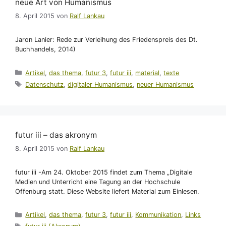
neue Art von Humanismus
8. April 2015
von
Ralf Lankau
Jaron Lanier: Rede zur Verleihung des Friedenspreis des Dt.
Buchhandels, 2014)
Kategorien
Artikel
,
das thema
,
futur 3
,
futur iii
,
material
,
texte
Schlagwörter
Datenschutz
,
digitaler Humanismus
,
neuer Humanismus
futur iii – das akronym
8. April 2015
von
Ralf Lankau
futur iii -Am 24. Oktober 2015 findet zum Thema „Digitale
Medien und Unterricht eine Tagung an der Hochschule
Offenburg statt. Diese Website liefert Material zum Einlesen.
Kategorien
Artikel
,
das thema
,
futur 3
,
futur iii
,
Kommunikation
,
Links
Schlagwörter