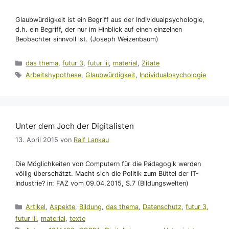
Glaubwürdigkeit ist ein Begriff aus der Individualpsychologie,
d.h. ein Begriff, der nur im Hinblick auf einen einzelnen
Beobachter sinnvoll ist. (Joseph Weizenbaum)
Kategorien
das thema
,
futur 3
,
futur iii
,
material
,
Zitate
Schlagwörter
Arbeitshypothese
,
Glaubwürdigkeit
,
Individualpsychologie
Unter dem Joch der Digitalisten
13. April 2015
von
Ralf Lankau
Die Möglichkeiten von Computern für die Pädagogik werden
völlig überschätzt. Macht sich die Politik zum Büttel der IT-
Industrie? in: FAZ vom 09.04.2015, S.7 (Bildungswelten)
Kategorien
Artikel
,
Aspekte
,
Bildung
,
das thema
,
Datenschutz
,
futur 3
,
futur iii
,
material
,
texte
Schlagwörter