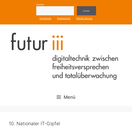
Zum
Suchen
Inhalt
Suchen
springen
Impressum
Datenschutz
Kleines Glossar
Menü
10. Nationaler IT-Gipfel