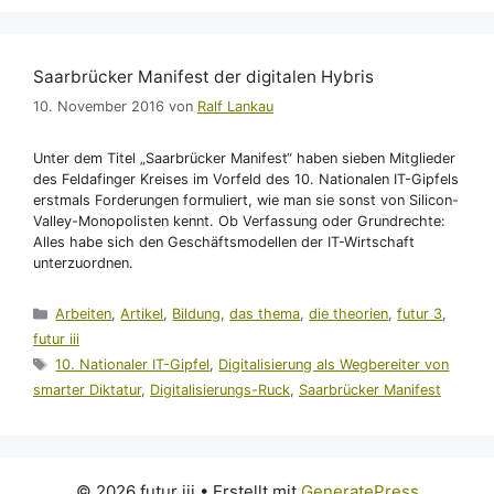
Saarbrücker Manifest der digitalen Hybris
10. November 2016
von
Ralf Lankau
Unter dem Titel „Saarbrücker Manifest“ haben sieben Mitglieder
des Feldafinger Kreises im Vorfeld des 10. Nationalen IT-Gipfels
erstmals Forderungen formuliert, wie man sie sonst von Silicon-
Valley-Monopolisten kennt. Ob Verfassung oder Grundrechte:
Alles habe sich den Geschäftsmodellen der IT-Wirtschaft
unterzuordnen.
Kategorien
Arbeiten
,
Artikel
,
Bildung
,
das thema
,
die theorien
,
futur 3
,
futur iii
Schlagwörter
10. Nationaler IT-Gipfel
,
Digitalisierung als Wegbereiter von
smarter Diktatur
,
Digitalisierungs-Ruck
,
Saarbrücker Manifest
© 2026 futur iii
• Erstellt mit
GeneratePress