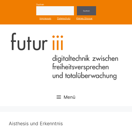
Zum
Suchen
Inhalt
Suchen
springen
Impressum
Datenschutz
Kleines Glossar
Menü
Aisthesis und Erkenntnis