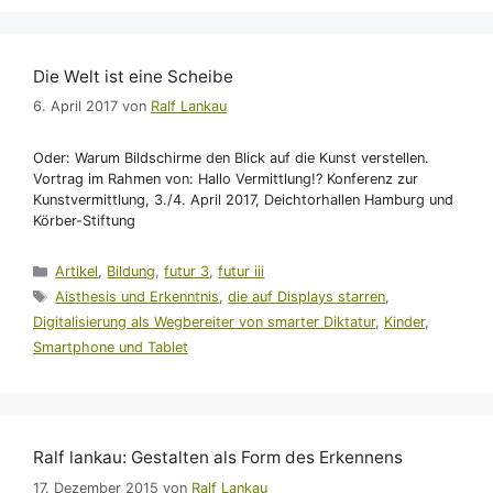
Die Welt ist eine Scheibe
6. April 2017
von
Ralf Lankau
Oder: Warum Bildschirme den Blick auf die Kunst verstellen.
Vortrag im Rahmen von: Hallo Vermittlung!? Konferenz zur
Kunstvermittlung, 3./4. April 2017, Deichtorhallen Hamburg und
Körber-Stiftung
Kategorien
Artikel
,
Bildung
,
futur 3
,
futur iii
Schlagwörter
Aisthesis und Erkenntnis
,
die auf Displays starren
,
Digitalisierung als Wegbereiter von smarter Diktatur
,
Kinder
,
Smartphone und Tablet
Ralf lankau: Gestalten als Form des Erkennens
17. Dezember 2015
von
Ralf Lankau