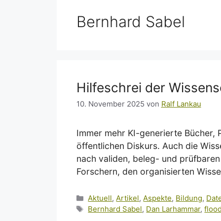
Bernhard Sabel
Hilfeschrei der Wissen
10. November 2025
von
Ralf Lankau
Immer mehr KI-generierte Bücher,
öffentlichen Diskurs. Auch die Wis
nach validen, beleg- und prüfbaren
Forschern, den organisierten Wiss
Kategorien
Aktuell
,
Artikel
,
Aspekte
,
Bildung
,
Dat
Schlagwörter
Bernhard Sabel
,
Dan Larhammar
,
floo