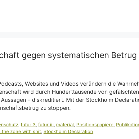
schaft gegen systematischen Betrug 
 Podcasts, Websites und Videos verändern die Wahrn
senschaft wird durch Hunderttausende von gefälschten
 Aussagen – diskreditiert. Mit der Stockholm Declarat
enschaftsbetrug zu stoppen.
enschutz
,
futur 3
,
futur iii
,
material
,
Positionspapiere
,
Publikati
d the zone with shit
,
Stockholm Declaration