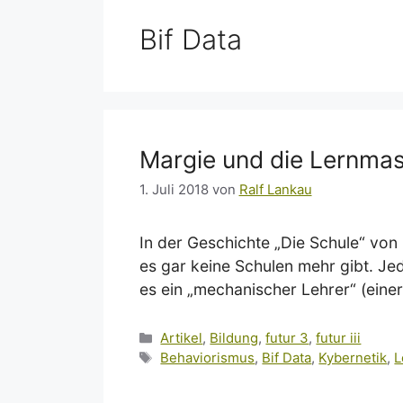
Bif Data
Margie und die Lernma
1. Juli 2018
von
Ralf Lankau
In der Geschichte „Die Schule“ von
es gar keine Schulen mehr gibt. Je
es ein „mechanischer Lehrer“ (eine
Kategorien
Artikel
,
Bildung
,
futur 3
,
futur iii
Schlagwörter
Behaviorismus
,
Bif Data
,
Kybernetik
,
L