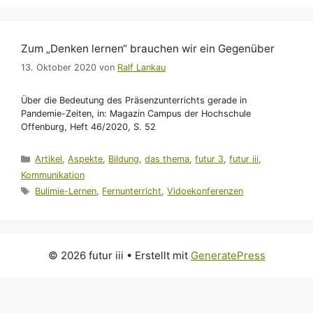
Zum „Denken lernen“ brauchen wir ein Gegenüber
13. Oktober 2020
von
Ralf Lankau
Über die Bedeutung des Präsenzunterrichts gerade in
Pandemie-Zeiten, in: Magazin Campus der Hochschule
Offenburg, Heft 46/2020, S. 52
Kategorien
Artikel
,
Aspekte
,
Bildung
,
das thema
,
futur 3
,
futur iii
,
Kommunikation
Schlagwörter
Bulimie-Lernen
,
Fernunterricht
,
Vidoekonferenzen
© 2026 futur iii
• Erstellt mit
GeneratePress