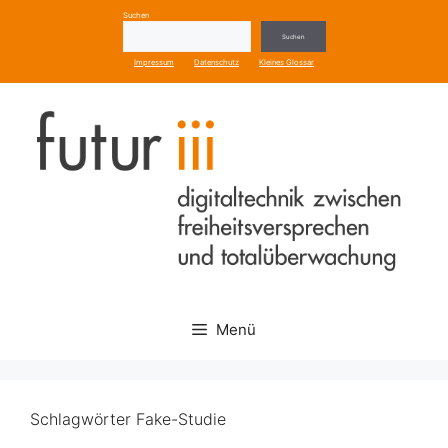
Zum
Suchen
Inhalt
Suchen
springen
Impressum
Datenschutz
Kleines Glossar
Menü
Schlagwörter Fake-Studie