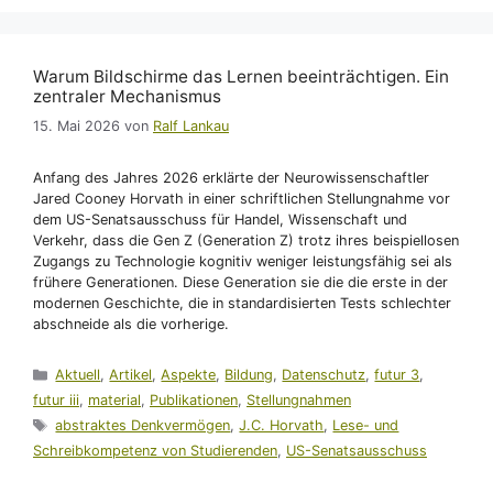
Warum Bildschirme das Lernen beeinträchtigen. Ein
zentraler Mechanismus
15. Mai 2026
von
Ralf Lankau
Anfang des Jahres 2026 erklärte der Neurowissenschaftler
Jared Cooney Horvath in einer schriftlichen Stellungnahme vor
dem US-Senatsausschuss für Handel, Wissenschaft und
Verkehr, dass die Gen Z (Generation Z) trotz ihres beispiellosen
Zugangs zu Technologie kognitiv weniger leistungsfähig sei als
frühere Generationen. Diese Generation sie die die erste in der
modernen Geschichte, die in standardisierten Tests schlechter
abschneide als die vorherige.
Kategorien
Aktuell
,
Artikel
,
Aspekte
,
Bildung
,
Datenschutz
,
futur 3
,
futur iii
,
material
,
Publikationen
,
Stellungnahmen
Schlagwörter
abstraktes Denkvermögen
,
J.C. Horvath
,
Lese- und
Schreibkompetenz von Studierenden
,
US-Senatsausschuss