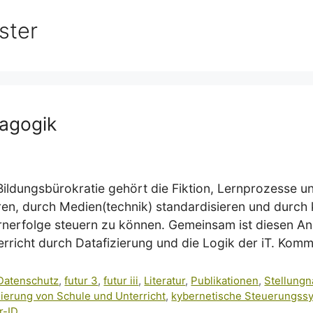
ster
dagogik
Bildungsbürokratie gehört die Fiktion, Lernprozesse 
en, durch Medien(technik) standardisieren und durch k
nerfolge steuern zu können. Gemeinsam ist diesen An
richt durch Datafizierung und die Logik der iT. Komm
Datenschutz
,
futur 3
,
futur iii
,
Literatur
,
Publikationen
,
Stellung
erung von Schule und Unterricht
,
kybernetische Steuerungss
r-ID