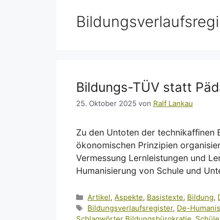
Bildungsverlaufsregi
Bildungs-TÜV statt Pä
25. Oktober 2025
von
Ralf Lankau
Zu den Untoten der technikaffinen 
ökonomischen Prinzipien organisier
Vermessung Lernleistungen und Ler
Humanisierung von Schule und Unter
Kategorien
Artikel
,
Aspekte
,
Basistexte
,
Bildung
,
Schlagwörter
Bildungsverlaufsregister
,
De-Humanisi
Schlagwörter Bildungsbürokratie
,
Schüle