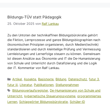
Bildungs-TÜV statt Pädagogik
25. Oktober 2025
von
Ralf Lankau
Zu den Untoten der technikaffinen Bildungsbürokratie gehört
die Fiktion, Lernprozesse und ganze Bildungsbiographien nach
ökonomischen Prinzipien organisieren, durch Medien(technik)
standardisieren und durch kleinteilige Prüfung und Vermessung
Lernleistungen und Lernerfolge steuern zu können. Gemeinsam
ist diesen Ansätze aus Ökonomie und IT die De-Humanisierung
von Schule und Unterricht durch Datafizierung und die Logik
der iT. Kommentar von Ralf Lankau.
Kategorien
Artikel
,
Aspekte
,
Basistexte
,
Bildung
,
Datenschutz
,
futur 3
,
futur iii
,
Literatur
,
Publikationen
,
Stellungnahmen
Schlagwörter
Bildungsverlaufsregister
,
De-Humanisierung von Schule und
Unterricht
,
kybernetische Steuerungssysteme
,
programmiertes
Lernen
,
Schlagwörter Bildungsbürokratie
,
Schüler-ID