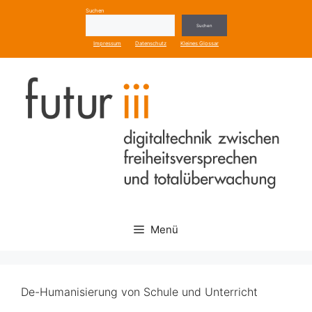
Zum
Suchen
Inhalt
Suchen
springen
Impressum
Datenschutz
Kleines Glossar
Menü
De-Humanisierung von Schule und Unterricht