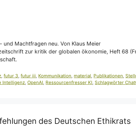
enz- und Machtfragen neu. Von Klaus Meier
eitschrift zur kritik der globalen ökonomie, Heft 68 (
schaft.
z
,
futur 3
,
futur iii
,
Kommunikation
,
material
,
Publikationen
,
Stel
 Intelligenz
,
OpenAI
,
Ressourcenfresser KI
,
Schlagwörter Cha
pfehlungen des Deutschen Ethikrats