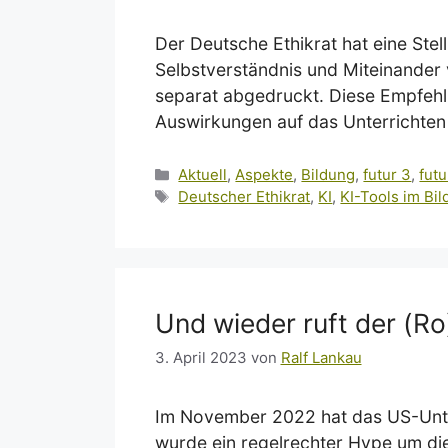
Der Deutsche Ethikrat hat eine Ste
Selbstverständnis und Miteinander v
separat abgedruckt. Diese Empfehlu
Auswirkungen auf das Unterrichten 
Kategorien
Aktuell
,
Aspekte
,
Bildung
,
futur 3
,
futur
Schlagwörter
Deutscher Ethikrat
,
KI
,
KI-Tools im Bi
Und wieder ruft der (Ro
3. April 2023
von
Ralf Lankau
Im November 2022 hat das US-Unter
wurde ein regelrechter Hype um di