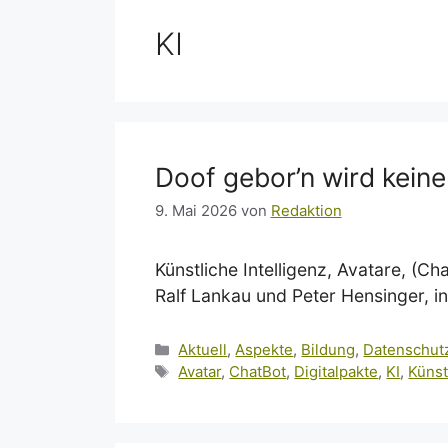
KI
Doof gebor’n wird kein
9. Mai 2026
von
Redaktion
Künstliche Intelligenz, Avatare, (
Ralf Lankau und Peter Hensinger, in
Kategorien
Aktuell
,
Aspekte
,
Bildung
,
Datenschut
Schlagwörter
Avatar
,
ChatBot
,
Digitalpakte
,
KI
,
Künst