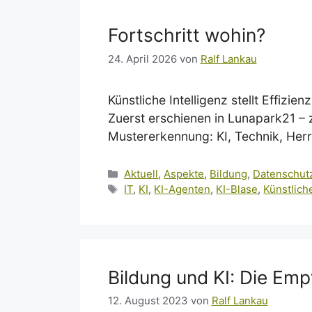
Fortschritt wohin?
24. April 2026
von
Ralf Lankau
Künstliche Intelligenz stellt Effizi
Zuerst erschienen in Lunapark21 – z
Mustererkennung: KI, Technik, Herr
Kategorien
Aktuell
,
Aspekte
,
Bildung
,
Datenschut
Schlagwörter
IT
,
KI
,
KI-Agenten
,
KI-Blase
,
Künstliche
Bildung und KI: Die Em
12. August 2023
von
Ralf Lankau