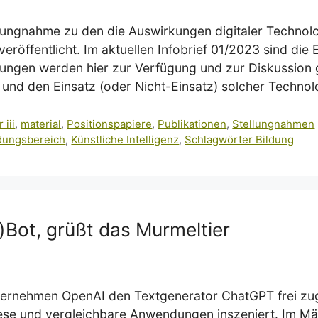
llungnahme zu den die Auswirkungen digitaler Technol
eröffentlicht. Im aktuellen Infobrief 01/2023 sind die 
ngen werden hier zur Verfügung und zur Diskussion ges
und den Einsatz (oder Nicht-Einsatz) solcher Technol
 iii
,
material
,
Positionspapiere
,
Publikationen
,
Stellungnahmen
ldungsbereich
,
Künstliche Intelligenz
,
Schlagwörter Bildung
)Bot, grüßt das Murmeltier
nehmen OpenAI den Textgenerator ChatGPT frei zugäng
ese und vergleichbare Anwendungen inszeniert. Im Mär