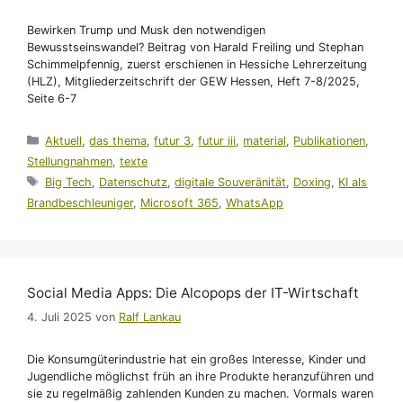
Bewirken Trump und Musk den notwendigen
Bewusstseinswandel? Beitrag von Harald Freiling und Stephan
Schimmelpfennig, zuerst erschienen in Hessiche Lehrerzeitung
(HLZ), Mitgliederzeitschrift der GEW Hessen, Heft 7-8/2025,
Seite 6-7
Kategorien
Aktuell
,
das thema
,
futur 3
,
futur iii
,
material
,
Publikationen
,
Stellungnahmen
,
texte
Schlagwörter
Big Tech
,
Datenschutz
,
digitale Souveränität
,
Doxing
,
KI als
Brandbeschleuniger
,
Microsoft 365
,
WhatsApp
Social Media Apps: Die Alcopops der IT-Wirtschaft
4. Juli 2025
von
Ralf Lankau
Die Konsumgüterindustrie hat ein großes Interesse, Kinder und
Jugendliche möglichst früh an ihre Produkte heranzuführen und
sie zu regelmäßig zahlenden Kunden zu machen. Vormals waren