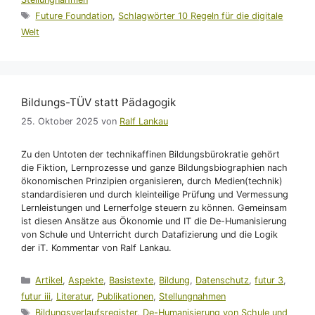
Schlagwörter
Future Foundation
,
Schlagwörter 10 Regeln für die digitale
Welt
Bildungs-TÜV statt Pädagogik
25. Oktober 2025
von
Ralf Lankau
Zu den Untoten der technikaffinen Bildungsbürokratie gehört
die Fiktion, Lernprozesse und ganze Bildungsbiographien nach
ökonomischen Prinzipien organisieren, durch Medien(technik)
standardisieren und durch kleinteilige Prüfung und Vermessung
Lernleistungen und Lernerfolge steuern zu können. Gemeinsam
ist diesen Ansätze aus Ökonomie und IT die De-Humanisierung
von Schule und Unterricht durch Datafizierung und die Logik
der iT. Kommentar von Ralf Lankau.
Kategorien
Artikel
,
Aspekte
,
Basistexte
,
Bildung
,
Datenschutz
,
futur 3
,
futur iii
,
Literatur
,
Publikationen
,
Stellungnahmen
Schlagwörter
Bildungsverlaufsregister
,
De-Humanisierung von Schule und