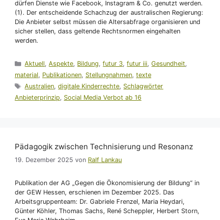
dürfen Dienste wie Facebook, Instagram & Co. genutzt werden.
(1). Der entscheidende Schachzug der australischen Regierung:
Die Anbieter selbst müssen die Altersabfrage organisieren und
sicher stellen, dass geltende Rechtsnormen eingehalten
werden.
Kategorien
Aktuell
,
Aspekte
,
Bildung
,
futur 3
,
futur iii
,
Gesundheit
,
material
,
Publikationen
,
Stellungnahmen
,
texte
Schlagwörter
Australien
,
digitale Kinderrechte
,
Schlagwörter
Anbieterprinzip
,
Social Media Verbot ab 16
Pädagogik zwischen Technisierung und Resonanz
19. Dezember 2025
von
Ralf Lankau
Publikation der AG „Gegen die Ökonomisierung der Bildung“ in
der GEW Hessen, erschienen im Dezember 2025. Das
Arbeitsgruppenteam: Dr. Gabriele Frenzel, Maria Heydari,
Günter Köhler, Thomas Sachs, René Scheppler, Herbert Storn,