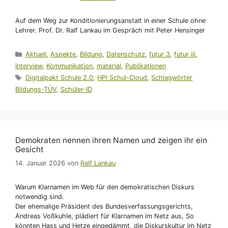
Auf dem Weg zur Konditionierungsanstalt in einer Schule ohne
Lehrer. Prof. Dr. Ralf Lankau im Gespräch mit Peter Hensinger
Kategorien
Aktuell
,
Aspekte
,
Bildung
,
Datenschutz
,
futur 3
,
futur iii
,
Interview
,
Kommunikation
,
material
,
Publikationen
Schlagwörter
Digitalpakt Schule 2.0
,
HPI Schul-Cloud
,
Schlagwörter
Bildungs-TÜV
,
Schüler-ID
Demokraten nennen ihren Namen und zeigen ihr ein
Gesicht
14. Januar 2026
von
Ralf Lankau
Warum Klarnamen im Web für den demokratischen Diskurs
notwendig sind.
Der ehemalige Präsident des Bundesverfassungsgerichts,
Andreas Voßkuhle, plädiert für Klarnamen im Netz aus, So
könnten Hass und Hetze eingedämmt, die Diskurskultur im Netz