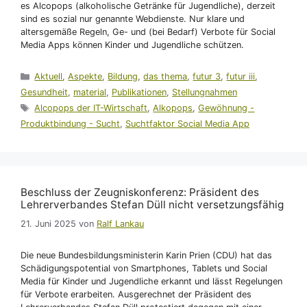
es Alcopops (alkoholische Getränke für Jugendliche), derzeit
sind es sozial nur genannte Webdienste. Nur klare und
altersgemäße Regeln, Ge- und (bei Bedarf) Verbote für Social
Media Apps können Kinder und Jugendliche schützen.
Kategorien
Aktuell
,
Aspekte
,
Bildung
,
das thema
,
futur 3
,
futur iii
,
Gesundheit
,
material
,
Publikationen
,
Stellungnahmen
Schlagwörter
Alcopops der IT-Wirtschaft
,
Alkopops
,
Gewöhnung -
Produktbindung - Sucht
,
Suchtfaktor Social Media App
Beschluss der Zeugniskonferenz: Präsident des
Lehrerverbandes Stefan Düll nicht versetzungsfähig
21. Juni 2025
von
Ralf Lankau
Die neue Bundesbildungsministerin Karin Prien (CDU) hat das
Schädigungspotential von Smartphones, Tablets und Social
Media für Kinder und Jugendliche erkannt und lässt Regelungen
für Verbote erarbeiten. Ausgerechnet der Präsident des