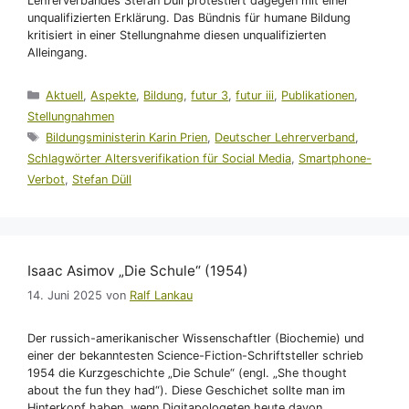
Lehrerverbandes Stefan Düll protestiert dagegen mit einer
unqualifizierten Erklärung. Das Bündnis für humane Bildung
kritisiert in einer Stellungnahme diesen unqualifizierten
Alleingang.
Kategorien
Aktuell
,
Aspekte
,
Bildung
,
futur 3
,
futur iii
,
Publikationen
,
Stellungnahmen
Schlagwörter
Bildungsministerin Karin Prien
,
Deutscher Lehrerverband
,
Schlagwörter Altersverifikation für Social Media
,
Smartphone-
Verbot
,
Stefan Düll
Isaac Asimov „Die Schule“ (1954)
14. Juni 2025
von
Ralf Lankau
Der russich-amerikanischer Wissenschaftler (Biochemie) und
einer der bekanntesten Science-Fiction-Schriftsteller schrieb
1954 die Kurzgeschichte „Die Schule“ (engl. „She thought
about the fun they had“). Diese Geschichet sollte man im
Hinterkopf haben, wenn Digitapologeten heute davon