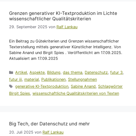
Grenzen generativer KI-Textproduktion im Lichte
wissenschaftlicher Qualitätskriterien
29. September 2025
von
Ralf Lankau
Ein Beitrag zu Gütekriterien und Grenzen wissenschaftlicher
Texterstellung mittels generativer Künstlicher Intelligenz. Von
Sabine Anand und Birgit Spies . Veröffentlicht am 17.09.2025.
Aktualisiert am 17.09.2025
Kategorien
Artikel
,
Aspekte
,
Bildung
,
das thema
,
Datenschutz
,
futur 3
,
futur iii
,
material
,
Publikationen
,
Stellungnahmen
Schlagwörter
generative KI-Textproduktion
,
Sabine Anand
,
Schlagwörter
Birgit Spies
,
wissenschaftliche Qualitätskriterien von Texten
Big Tech, der Datenschutz und mehr
20. Juli 2025
von
Ralf Lankau