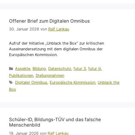
Offener Brief zum Digitalen Omnibus
30. Januar 2026
von
Ralf Lankau
Aufruf der Initiative „Unblack the Box“ zur kritischen
Auseinandersetzung mit dem digitalen Omnibus der
Europäischen Kommission.
Kategorien
Aspekte
,
Bildung
,
Datenschutz
,
futur 3
,
futur iii
,
Publikationen
,
Stellungnahmen
Schlagwörter
Digitaler Omnibus
,
Europäische Kommission
,
Unblack the
Box
Schüler-ID, Bildungs-TÜV und das falsche
Menschenbild
19. Januar 2026
von
Ralf Lankau