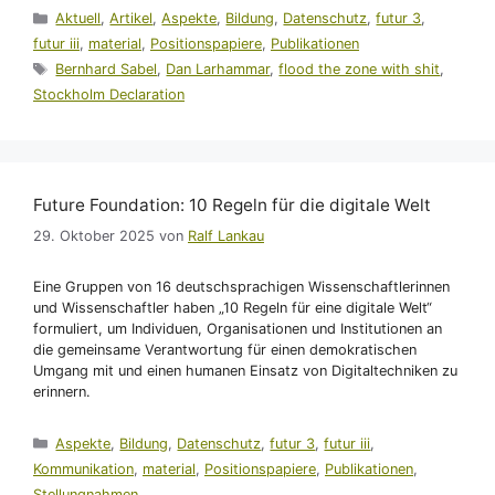
Kategorien
Aktuell
,
Artikel
,
Aspekte
,
Bildung
,
Datenschutz
,
futur 3
,
futur iii
,
material
,
Positionspapiere
,
Publikationen
Schlagwörter
Bernhard Sabel
,
Dan Larhammar
,
flood the zone with shit
,
Stockholm Declaration
Future Foundation: 10 Regeln für die digitale Welt
29. Oktober 2025
von
Ralf Lankau
Eine Gruppen von 16 deutschsprachigen Wissenschaftlerinnen
und Wissenschaftler haben „10 Regeln für eine digitale Welt“
formuliert, um Individuen, Organisationen und Institutionen an
die gemeinsame Verantwortung für einen demokratischen
Umgang mit und einen humanen Einsatz von Digitaltechniken zu
erinnern.
Kategorien
Aspekte
,
Bildung
,
Datenschutz
,
futur 3
,
futur iii
,
Kommunikation
,
material
,
Positionspapiere
,
Publikationen
,
Stellungnahmen