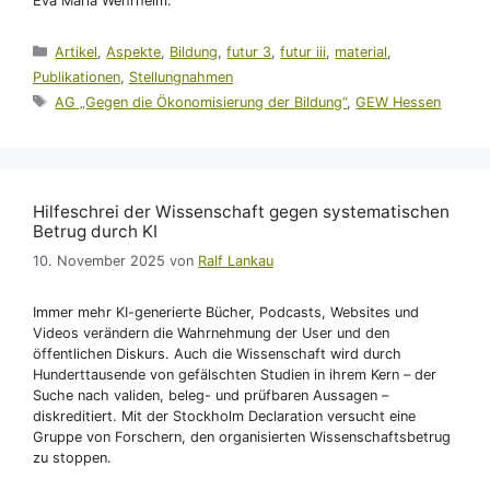
Eva Maria Wehrheim.
Kategorien
Artikel
,
Aspekte
,
Bildung
,
futur 3
,
futur iii
,
material
,
Publikationen
,
Stellungnahmen
Schlagwörter
AG „Gegen die Ökonomisierung der Bildung“
,
GEW Hessen
Hilfeschrei der Wissenschaft gegen systematischen
Betrug durch KI
10. November 2025
von
Ralf Lankau
Immer mehr KI-generierte Bücher, Podcasts, Websites und
Videos verändern die Wahrnehmung der User und den
öffentlichen Diskurs. Auch die Wissenschaft wird durch
Hunderttausende von gefälschten Studien in ihrem Kern – der
Suche nach validen, beleg- und prüfbaren Aussagen –
diskreditiert. Mit der Stockholm Declaration versucht eine
Gruppe von Forschern, den organisierten Wissenschaftsbetrug
zu stoppen.