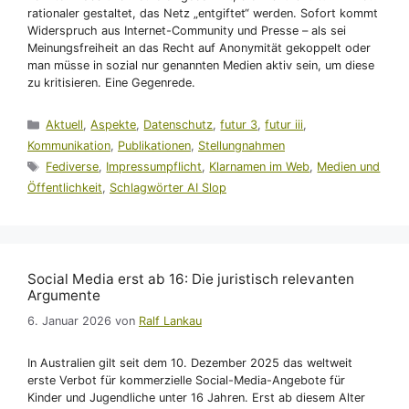
rationaler gestaltet, das Netz „entgiftet“ werden. Sofort kommt
Widerspruch aus Internet-Community und Presse – als sei
Meinungsfreiheit an das Recht auf Anonymität gekoppelt oder
man müsse in sozial nur genannten Medien aktiv sein, um diese
zu kritisieren. Eine Gegenrede.
Kategorien
Aktuell
,
Aspekte
,
Datenschutz
,
futur 3
,
futur iii
,
Kommunikation
,
Publikationen
,
Stellungnahmen
Schlagwörter
Fediverse
,
Impressumpflicht
,
Klarnamen im Web
,
Medien und
Öffentlichkeit
,
Schlagwörter AI Slop
Social Media erst ab 16: Die juristisch relevanten
Argumente
6. Januar 2026
von
Ralf Lankau
In Australien gilt seit dem 10. Dezember 2025 das weltweit
erste Verbot für kommerzielle Social-Media-Angebote für
Kinder und Jugendliche unter 16 Jahren. Erst ab diesem Alter