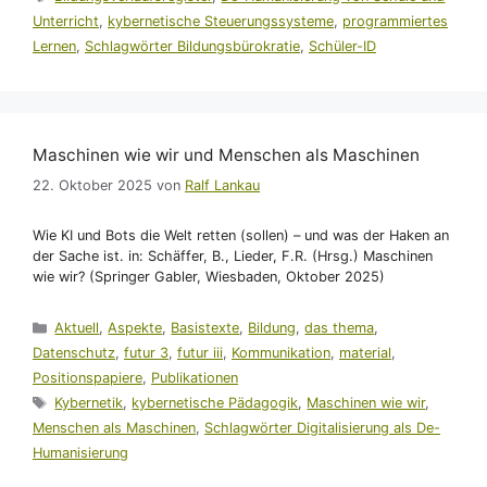
Unterricht
,
kybernetische Steuerungssysteme
,
programmiertes
Lernen
,
Schlagwörter Bildungsbürokratie
,
Schüler-ID
Maschinen wie wir und Menschen als Maschinen
22. Oktober 2025
von
Ralf Lankau
Wie KI und Bots die Welt retten (sollen) – und was der Haken an
der Sache ist. in: Schäffer, B., Lieder, F.R. (Hrsg.) Maschinen
wie wir? (Springer Gabler, Wiesbaden, Oktober 2025)
Kategorien
Aktuell
,
Aspekte
,
Basistexte
,
Bildung
,
das thema
,
Datenschutz
,
futur 3
,
futur iii
,
Kommunikation
,
material
,
Positionspapiere
,
Publikationen
Schlagwörter
Kybernetik
,
kybernetische Pädagogik
,
Maschinen wie wir
,
Menschen als Maschinen
,
Schlagwörter Digitalisierung als De-
Humanisierung