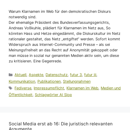
Warum Klarnamen im Web für den demokratischen Diskurs
notwendig sind.
Der ehemalige Präsident des Bundesverfassungsgerichts,
Andreas Voßkuhle, plädiert für Klarnamen im Netz aus, So
könnten Hass und Hetze eingedämmt, die Diskurskultur im Netz
rationaler gestaltet, das Netz „entgiftet“ werden. Sofort kommt
Widerspruch aus Internet-Community und Presse – als sei
Meinungsfreiheit an das Recht auf Anonymität gekoppelt oder
man müsse in sozial nur genannten Medien aktiv sein, um diese
zu kritisieren. Eine Gegenrede.
Kategorien
Aktuell
,
Aspekte
,
Datenschutz
,
futur 3
,
futur iii
,
Kommunikation
,
Publikationen
,
Stellungnahmen
Schlagwörter
Fediverse
,
Impressumpflicht
,
Klarnamen im Web
,
Medien und
Öffentlichkeit
,
Schlagwörter AI Slop
Social Media erst ab 16: Die juristisch relevanten
Argumente