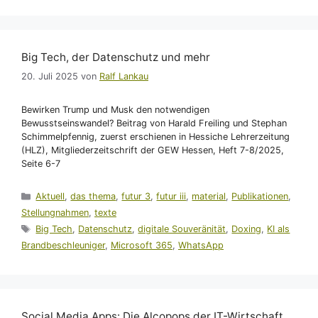
Big Tech, der Datenschutz und mehr
20. Juli 2025
von
Ralf Lankau
Bewirken Trump und Musk den notwendigen
Bewusstseinswandel? Beitrag von Harald Freiling und Stephan
Schimmelpfennig, zuerst erschienen in Hessiche Lehrerzeitung
(HLZ), Mitgliederzeitschrift der GEW Hessen, Heft 7-8/2025,
Seite 6-7
Kategorien
Aktuell
,
das thema
,
futur 3
,
futur iii
,
material
,
Publikationen
,
Stellungnahmen
,
texte
Schlagwörter
Big Tech
,
Datenschutz
,
digitale Souveränität
,
Doxing
,
KI als
Brandbeschleuniger
,
Microsoft 365
,
WhatsApp
Social Media Apps: Die Alcopops der IT-Wirtschaft