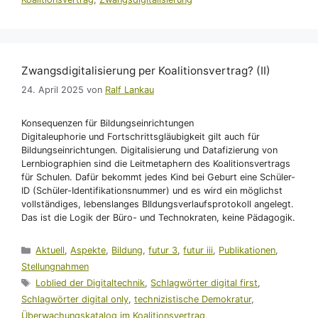
Zwangsdigitalisierung per Koalitionsvertrag? (II)
24. April 2025
von
Ralf Lankau
Konsequenzen für Bildungseinrichtungen
Digitaleuphorie und Fortschrittsgläubigkeit gilt auch für
Bildungseinrichtungen. Digitalisierung und Datafizierung von
Lernbiographien sind die Leitmetaphern des Koalitionsvertrags
für Schulen. Dafür bekommt jedes Kind bei Geburt eine Schüler-
ID (Schüler-Identifikationsnummer) und es wird ein möglichst
vollständiges, lebenslanges BIldungsverlaufsprotokoll angelegt.
Das ist die Logik der Büro- und Technokraten, keine Pädagogik.
Kategorien
Aktuell
,
Aspekte
,
Bildung
,
futur 3
,
futur iii
,
Publikationen
,
Stellungnahmen
Schlagwörter
Loblied der Digitaltechnik
,
Schlagwörter digital first
,
Schlagwörter digital only
,
technizistische Demokratur
,
Überwachungskatalog im Koalitionsvertrag
,