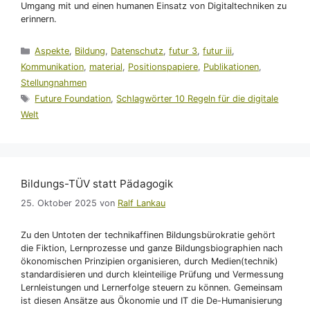
Umgang mit und einen humanen Einsatz von Digitaltechniken zu
erinnern.
Kategorien
Aspekte
,
Bildung
,
Datenschutz
,
futur 3
,
futur iii
,
Kommunikation
,
material
,
Positionspapiere
,
Publikationen
,
Stellungnahmen
Schlagwörter
Future Foundation
,
Schlagwörter 10 Regeln für die digitale
Welt
Bildungs-TÜV statt Pädagogik
25. Oktober 2025
von
Ralf Lankau
Zu den Untoten der technikaffinen Bildungsbürokratie gehört
die Fiktion, Lernprozesse und ganze Bildungsbiographien nach
ökonomischen Prinzipien organisieren, durch Medien(technik)
standardisieren und durch kleinteilige Prüfung und Vermessung
Lernleistungen und Lernerfolge steuern zu können. Gemeinsam
ist diesen Ansätze aus Ökonomie und IT die De-Humanisierung