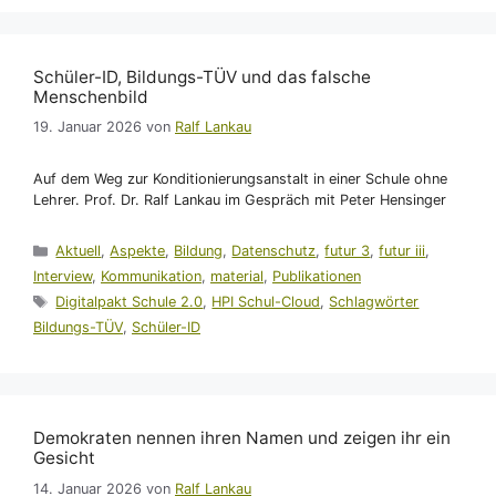
Schüler-ID, Bildungs-TÜV und das falsche
Menschenbild
19. Januar 2026
von
Ralf Lankau
Auf dem Weg zur Konditionierungsanstalt in einer Schule ohne
Lehrer. Prof. Dr. Ralf Lankau im Gespräch mit Peter Hensinger
Kategorien
Aktuell
,
Aspekte
,
Bildung
,
Datenschutz
,
futur 3
,
futur iii
,
Interview
,
Kommunikation
,
material
,
Publikationen
Schlagwörter
Digitalpakt Schule 2.0
,
HPI Schul-Cloud
,
Schlagwörter
Bildungs-TÜV
,
Schüler-ID
Demokraten nennen ihren Namen und zeigen ihr ein
Gesicht
14. Januar 2026
von
Ralf Lankau