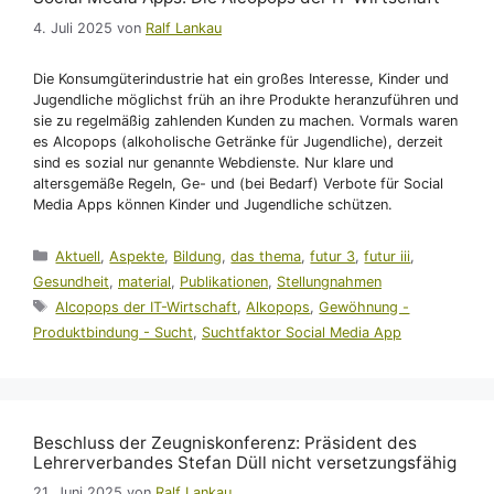
4. Juli 2025
von
Ralf Lankau
Die Konsumgüterindustrie hat ein großes Interesse, Kinder und
Jugendliche möglichst früh an ihre Produkte heranzuführen und
sie zu regelmäßig zahlenden Kunden zu machen. Vormals waren
es Alcopops (alkoholische Getränke für Jugendliche), derzeit
sind es sozial nur genannte Webdienste. Nur klare und
altersgemäße Regeln, Ge- und (bei Bedarf) Verbote für Social
Media Apps können Kinder und Jugendliche schützen.
Kategorien
Aktuell
,
Aspekte
,
Bildung
,
das thema
,
futur 3
,
futur iii
,
Gesundheit
,
material
,
Publikationen
,
Stellungnahmen
Schlagwörter
Alcopops der IT-Wirtschaft
,
Alkopops
,
Gewöhnung -
Produktbindung - Sucht
,
Suchtfaktor Social Media App
Beschluss der Zeugniskonferenz: Präsident des
Lehrerverbandes Stefan Düll nicht versetzungsfähig
21. Juni 2025
von
Ralf Lankau