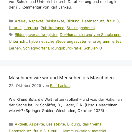
von Schule und Unterricht durch Datafizierung und die Logik
der iT. Kommentar von Ralf Lankau.
Kategorien
Artikel
,
Aspekte
,
Basistexte
,
Bildung
,
Datenschutz
,
futur 3
,
futur iii
,
Literatur
,
Publikationen
,
Stellungnahmen
Schlagwörter
Bildungsverlaufsregister
,
De-Humanisierung von Schule und
Unterricht
,
kybernetische Steuerungssysteme
,
programmiertes
Lernen
,
Schlagwörter Bildungsbürokratie
,
Schüler-ID
Maschinen wie wir und Menschen als Maschinen
22. Oktober 2025
von
Ralf Lankau
Wie KI und Bots die Welt retten (sollen) – und was der Haken an
der Sache ist. in: Schäffer, B., Lieder, F.R. (Hrsg.) Maschinen
wie wir? (Springer Gabler, Wiesbaden, Oktober 2025)
Kategorien
Aktuell
,
Aspekte
,
Basistexte
,
Bildung
,
das thema
,
Datenschutz
,
futur 3
,
futur iii
,
Kommunikation
,
material
,