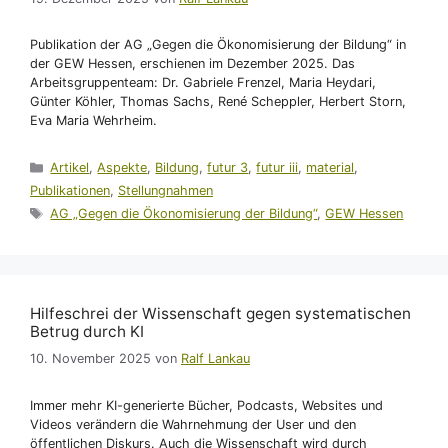
Publikation der AG „Gegen die Ökonomisierung der Bildung“ in
der GEW Hessen, erschienen im Dezember 2025. Das
Arbeitsgruppenteam: Dr. Gabriele Frenzel, Maria Heydari,
Günter Köhler, Thomas Sachs, René Scheppler, Herbert Storn,
Eva Maria Wehrheim.
Kategorien
Artikel
,
Aspekte
,
Bildung
,
futur 3
,
futur iii
,
material
,
Publikationen
,
Stellungnahmen
Schlagwörter
AG „Gegen die Ökonomisierung der Bildung“
,
GEW Hessen
Hilfeschrei der Wissenschaft gegen systematischen
Betrug durch KI
10. November 2025
von
Ralf Lankau
Immer mehr KI-generierte Bücher, Podcasts, Websites und
Videos verändern die Wahrnehmung der User und den
öffentlichen Diskurs. Auch die Wissenschaft wird durch