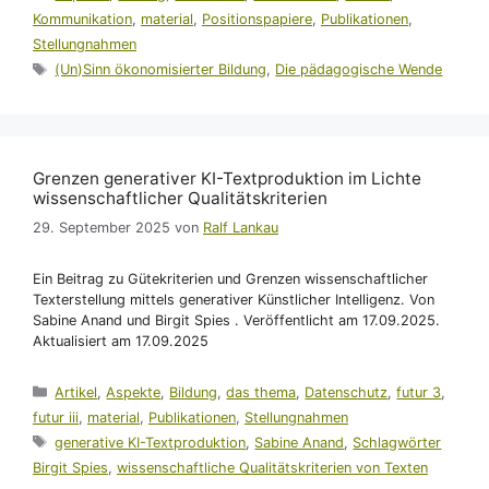
Kommunikation
,
material
,
Positionspapiere
,
Publikationen
,
Stellungnahmen
Schlagwörter
(Un)Sinn ökonomisierter Bildung
,
Die pädagogische Wende
Grenzen generativer KI-Textproduktion im Lichte
wissenschaftlicher Qualitätskriterien
29. September 2025
von
Ralf Lankau
Ein Beitrag zu Gütekriterien und Grenzen wissenschaftlicher
Texterstellung mittels generativer Künstlicher Intelligenz. Von
Sabine Anand und Birgit Spies . Veröffentlicht am 17.09.2025.
Aktualisiert am 17.09.2025
Kategorien
Artikel
,
Aspekte
,
Bildung
,
das thema
,
Datenschutz
,
futur 3
,
futur iii
,
material
,
Publikationen
,
Stellungnahmen
Schlagwörter
generative KI-Textproduktion
,
Sabine Anand
,
Schlagwörter
Birgit Spies
,
wissenschaftliche Qualitätskriterien von Texten