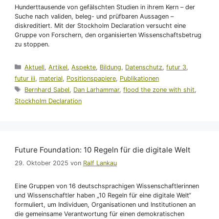
Hunderttausende von gefälschten Studien in ihrem Kern – der
Suche nach validen, beleg- und prüfbaren Aussagen –
diskreditiert. Mit der Stockholm Declaration versucht eine
Gruppe von Forschern, den organisierten Wissenschaftsbetrug
zu stoppen.
Kategorien
Aktuell
,
Artikel
,
Aspekte
,
Bildung
,
Datenschutz
,
futur 3
,
futur iii
,
material
,
Positionspapiere
,
Publikationen
Schlagwörter
Bernhard Sabel
,
Dan Larhammar
,
flood the zone with shit
,
Stockholm Declaration
Future Foundation: 10 Regeln für die digitale Welt
29. Oktober 2025
von
Ralf Lankau
Eine Gruppen von 16 deutschsprachigen Wissenschaftlerinnen
und Wissenschaftler haben „10 Regeln für eine digitale Welt“
formuliert, um Individuen, Organisationen und Institutionen an
die gemeinsame Verantwortung für einen demokratischen