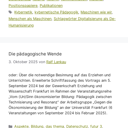
Positionspapiere
,
Publikationen
Schlagwörter
Kybernetik
,
kybernetische Pädagogik
,
Maschinen wie wir
,
Menschen als Maschinen
,
Schlagwörter Digitalisierung als De-
Humanisierung
Die pädagogische Wende
3. Oktober 2025
von
Ralf Lankau
oder: Über die notwendige Besinnung auf das Erziehen und
Unterrichten. Erweiterte Schriftfassung des Vortrags am 5.
September 2024 bei der Gewerkschaft Erziehung und
Wissenschaft Frankfurt im Rahmen der Veranstaltungsreihe
„Vom (Un)Sinn ökonomisierter Bildung: Pädagogik zwischen
Technisierung und Resonanz“ der Arbeitsgruppe „Gegen die
Ökonomisierung der Bildung“ an der Universität Frankfurt (6
Veranstaltungen von September 2024 bis Februar 2025).
Kategorien
Aspekte
,
Bildung
,
das thema
,
Datenschutz
,
futur 3
,