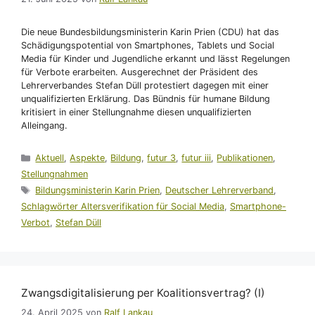
Die neue Bundesbildungsministerin Karin Prien (CDU) hat das
Schädigungspotential von Smartphones, Tablets und Social
Media für Kinder und Jugendliche erkannt und lässt Regelungen
für Verbote erarbeiten. Ausgerechnet der Präsident des
Lehrerverbandes Stefan Düll protestiert dagegen mit einer
unqualifizierten Erklärung. Das Bündnis für humane Bildung
kritisiert in einer Stellungnahme diesen unqualifizierten
Alleingang.
Kategorien
Aktuell
,
Aspekte
,
Bildung
,
futur 3
,
futur iii
,
Publikationen
,
Stellungnahmen
Schlagwörter
Bildungsministerin Karin Prien
,
Deutscher Lehrerverband
,
Schlagwörter Altersverifikation für Social Media
,
Smartphone-
Verbot
,
Stefan Düll
Zwangsdigitalisierung per Koalitionsvertrag? (I)
24. April 2025
von
Ralf Lankau