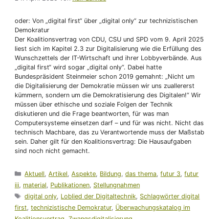
oder: Von „digital first“ über „digital only“ zur technizistischen
Demokratur
Der Koalitionsvertrag von CDU, CSU und SPD vom 9. April 2025
liest sich im Kapitel 2.3 zur Digitalisierung wie die Erfüllung des
Wunschzettels der IT-Wirtschaft und ihrer Lobbyverbände. Aus
„digital first“ wird sogar „digital only“. Dabei hatte
Bundespräsident Steinmeier schon 2019 gemahnt: „Nicht um
die Digitalisierung der Demokratie müssen wir uns zuallererst
kümmern, sondern um die Demokratisierung des Digitalen!“ Wir
müssen über ethische und soziale Folgen der Technik
diskutieren und die Frage beantworten, für was man
Computersysteme einsetzen darf – und für was nicht. Nicht das
technisch Machbare, das zu Verantwortende muss der Maßstab
sein. Daher gilt für den Koalitionsvertrag: Die Hausaufgaben
sind noch nicht gemacht.
Kategorien
Aktuell
,
Artikel
,
Aspekte
,
Bildung
,
das thema
,
futur 3
,
futur
iii
,
material
,
Publikationen
,
Stellungnahmen
Schlagwörter
digital only
,
Loblied der Digitaltechnik
,
Schlagwörter digital
first
,
technizistische Demokratur
,
Überwachungskatalog im
Koalitionsvertrag
,
Zwangsdigitalisierung