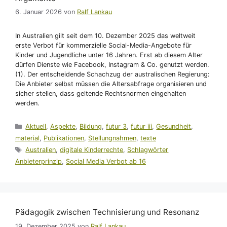
6. Januar 2026
von
Ralf Lankau
In Australien gilt seit dem 10. Dezember 2025 das weltweit
erste Verbot für kommerzielle Social-Media-Angebote für
Kinder und Jugendliche unter 16 Jahren. Erst ab diesem Alter
dürfen Dienste wie Facebook, Instagram & Co. genutzt werden.
(1). Der entscheidende Schachzug der australischen Regierung:
Die Anbieter selbst müssen die Altersabfrage organisieren und
sicher stellen, dass geltende Rechtsnormen eingehalten
werden.
Kategorien
Aktuell
,
Aspekte
,
Bildung
,
futur 3
,
futur iii
,
Gesundheit
,
material
,
Publikationen
,
Stellungnahmen
,
texte
Schlagwörter
Australien
,
digitale Kinderrechte
,
Schlagwörter
Anbieterprinzip
,
Social Media Verbot ab 16
Pädagogik zwischen Technisierung und Resonanz
19. Dezember 2025
von
Ralf Lankau